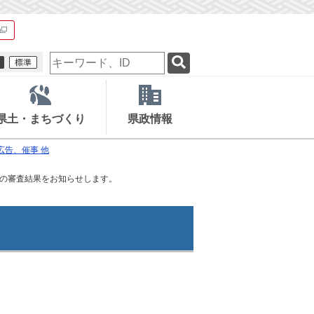
検
索
キ
ー
ワ
県土・まちづくり
県政情報
ー
ド
広告、催事 他
の審査結果をお知らせします。
。