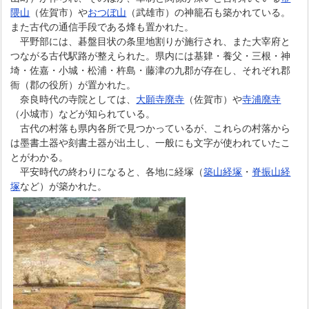
隈山
（佐賀市）や
おつぼ山
（武雄市）の神籠石も築かれている。
また古代の通信手段である烽も置かれた。
平野部には、碁盤目状の条里地割りが施行され、また大宰府と
つながる古代駅路が整えられた。県内には基肄・養父・三根・神
埼・佐嘉・小城・松浦・杵島・藤津の九郡が存在し、それぞれ郡
衙（郡の役所）が置かれた。
奈良時代の寺院としては、
大願寺廃寺
（佐賀市）や
寺浦廃寺
（小城市）などが知られている。
古代の村落も県内各所で見つかっているが、これらの村落から
は墨書土器や刻書土器が出土し、一般にも文字が使われていたこ
とがわかる。
平安時代の終わりになると、各地に経塚（
築山経塚
・
脊振山経
塚
など）が築かれた。