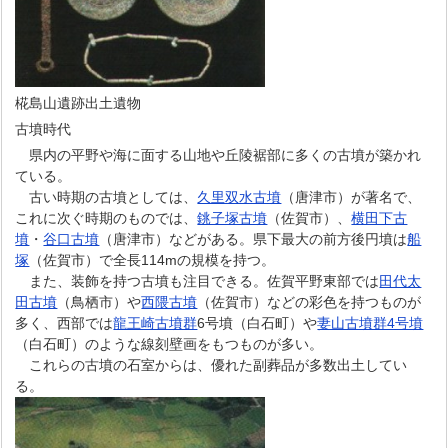
椛島山遺跡出土遺物
古墳時代
県内の平野や海に面する山地や丘陵裾部に多くの古墳が築かれ
ている。
古い時期の古墳としては、
久里双水古墳
（唐津市）が著名で、
これに次ぐ時期のものでは、
銚子塚古墳
（佐賀市）、
横田下古
墳
・
谷口古墳
（唐津市）などがある。県下最大の前方後円墳は
船
塚
（佐賀市）で全長114mの規模を持つ。
また、装飾を持つ古墳も注目できる。佐賀平野東部では
田代太
田古墳
（鳥栖市）や
西隈古墳
（佐賀市）などの彩色を持つものが
多く、西部では
龍王崎古墳群
6号墳（白石町）や
妻山古墳群4号墳
（白石町）のような線刻壁画をもつものが多い。
これらの古墳の石室からは、優れた副葬品が多数出土してい
る。