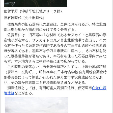
佐賀平野（沖積平坦低地クリーク群）
旧石器時代（先土器時代）
佐賀県内の旧石器時代の遺跡は、全体に見られるが、特に北西
部上場台地から南西部にかけて多く分布する。
佐賀県には、旧石器の主な材料であるサヌカイトと黒曜石の原
産地が所在する。サヌカイトは鬼ノ鼻山北麓地帯で産出し、その
石材を使った尖頭器製作遺跡である多久市三年山遺跡や茶園原遺
跡が著名である。黒曜石は伊万里市腰岳に産出し、その石材を使
った腰岳遺跡群が著名であり、本石材を使った石器は県内のみな
らず、本州地方さらに朝鮮半島にまで広がっている。
この時期の集落ないし石器製作遺跡としては、上場台地遺跡群
（唐津市・玄海町）、昭和36年に日本考古学協会九州総合調査特
別委員会によって調査が行われた伊万里市平沢良遺跡などがあ
り、そのほか県東部にも神埼市船塚遺跡などがある。
洞窟遺跡としては、有田町盗人岩洞穴遺跡、伊万里市
白蛇山岩
陰遺跡
などがある。