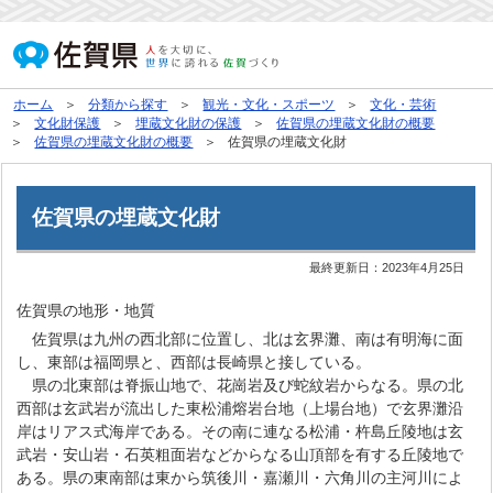
ホーム
分類から探す
観光・文化・スポーツ
文化・芸術
文化財保護
埋蔵文化財の保護
佐賀県の埋蔵文化財の概要
佐賀県の埋蔵文化財の概要
佐賀県の埋蔵文化財
佐賀県の埋蔵文化財
最終更新日：
2023年4月25日
佐賀県の地形・地質
佐賀県は九州の西北部に位置し、北は玄界灘、南は有明海に面
し、東部は福岡県と、西部は長崎県と接している。
県の北東部は脊振山地で、花崗岩及び蛇紋岩からなる。県の北
西部は玄武岩が流出した東松浦熔岩台地（上場台地）で玄界灘沿
岸はリアス式海岸である。その南に連なる松浦・杵島丘陵地は玄
武岩・安山岩・石英粗面岩などからなる山頂部を有する丘陵地で
ある。県の東南部は東から筑後川・嘉瀬川・六角川の主河川によ