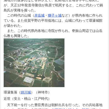
浦地方の波多氏などを押さえて、肥前地方全域を手中に収めた
が、天正12年龍造寺隆信が島原で戦死すると、これに代わって鍋
島氏が実権を握った。
この時代の山城（
岸岳城
・
獅子ヶ城
など）が県内各地に作られ
ている。また佐賀平野の平坦低地には、山城に代わって環濠城館
が築かれた。
また、この時代県内各地に寺院が作られ、脊振山周辺では山岳
仏教も興隆した。
環濠集落（
姉川城
）（神埼市）
近世（安土・桃山・江戸時代）
天下統一を行った豊臣秀吉は朝鮮出兵を行った。その兵站基地