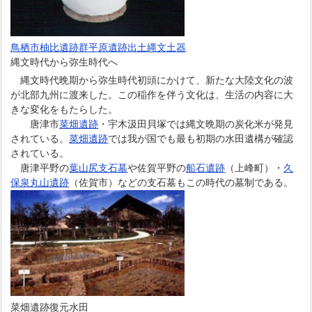
鳥栖市柚比遺跡群平原遺跡出土縄文土器
縄文時代から弥生時代へ
縄文時代晩期から弥生時代初頭にかけて、新たな大陸文化の波
が北部九州に渡来した。この稲作を伴う文化は、生活の内容に大
きな変化をもたらした。
唐津市
菜畑遺跡
・宇木汲田貝塚では縄文晩期の炭化米が発見
されている。
菜畑遺跡
では我が国でも最も初期の水田遺構が確認
されている。
唐津平野の
葉山尻支石墓
や佐賀平野の
船石遺跡
（上峰町）・
久
保泉丸山遺跡
（佐賀市）などの支石墓もこの時代の墓制である。
菜畑遺跡復元水田