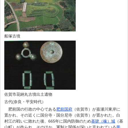
船塚古墳
佐賀市花納丸古墳出土遺物
古代(奈良・平安時代）
肥前国の行政の中心である
肥前国府
（佐賀市）が嘉瀬川東岸に
置かれ、その近くに国分寺・国分尼寺（佐賀市）が置かれた。白
村江の戦いに敗れた後、665年に国内防御のため
基肄（椽）城
（基
山町）が作られ、そのほか、軍制と関係が深いと言われている
帯