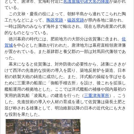
として、唐津市、玄海町付近に
名護屋城や諸大名の陣屋
が築かれ
ている。
この文禄・慶長の役によって、朝鮮半島から連れてこられた陶
工たちなどによって、
陶器窯跡
・
磁器窯跡
が県内各地に築かれ、
一時は国内のみならず海外まで輸出され、現在も県内産業の代表
的なものとなっている。
徳川幕府の時代には、肥前地方の大部分は佐賀藩に含まれ、
佐
賀城
を中心とした藩政が行われた。唐津地方は幕府直轄領唐津藩
が置かれている。また基肄郡と養父郡の一部は対馬田代藩領であ
った。
幕末になると佐賀藩は、対外防衛の必要性から、諸藩にさきが
けて西洋の先進的な技術の導入を図り、築地反射炉を築造、日本
初の鉄製大砲の鋳造に成功した。また、洋式船の操縦を学ばせる
ために三重津の船屋に「御船手稽古所」を設け、後これを拡張し
艦船運用の根拠地とした。ここでは洋式艦船の補修や国内最初の
実用的蒸気船「凌風丸」の建造を行った（
三重津海軍所
）。こう
した、先進技術の導入や人材の育成を通して佐賀藩は薩長土肥と
並び称される雄藩として、明治維新以降の日本の近代化にも大き
な役割を果たした。