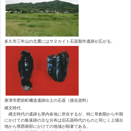
多久市三年山の北麓にはサヌカイト石器製作遺跡が広がる。
唐津市肥前町磯道遺跡出土の石器（接合資料）
縄文時代
縄文時代の遺跡も県内各地に所在するが、特に草創期から中期
にかけての集落跡の主な分布は旧石器時代のものと同じく上場台
地から県西南部にかけての地域が顕著である。