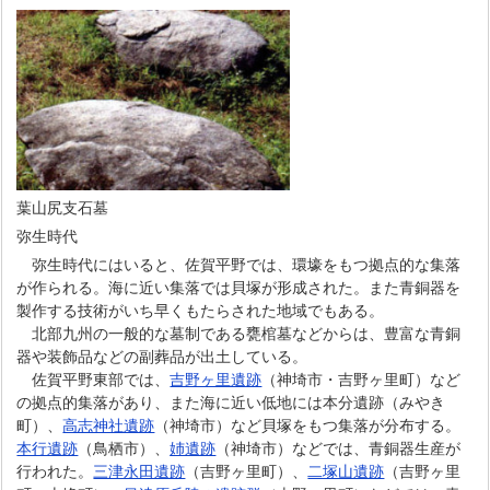
葉山尻支石墓
弥生時代
弥生時代にはいると、佐賀平野では、環壕をもつ拠点的な集落
が作られる。海に近い集落では貝塚が形成された。また青銅器を
製作する技術がいち早くもたらされた地域でもある。
北部九州の一般的な墓制である甕棺墓などからは、豊富な青銅
器や装飾品などの副葬品が出土している。
佐賀平野東部では、
吉野ヶ里遺跡
（神埼市・吉野ヶ里町）など
の拠点的集落があり、また海に近い低地には本分遺跡（みやき
町）、
高志神社遺跡
（神埼市）など貝塚をもつ集落が分布する。
本行遺跡
（鳥栖市）、
姉遺跡
（神埼市）などでは、青銅器生産が
行われた。
三津永田遺跡
（吉野ヶ里町）、
二塚山遺跡
（吉野ヶ里