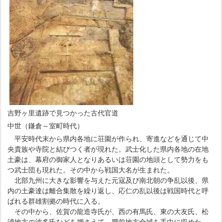
吉野ヶ里遺跡で見つかった古代官道
中世（鎌倉～室町時代）
平安時代末から県内各地に荘園が作られ、寄進などを通じて中
央貴族や寺院と結びつく者が現れた。武士化した県内各地の在地
土豪は、幕府の御家人となりあるいは荘園の地頭として勢力をも
つ武士団も現れた。その中から戦国大名が生まれた。
北部九州に大きな影響を与えた元寇及び南北朝の争乱以後、県
内の土豪達は離合集散を繰り返し、応仁の乱以後は戦国時代と呼
ばれる群雄割拠の時代に入る。
その中から、佐賀の龍造寺氏が、西の有馬氏、東の大友氏、松