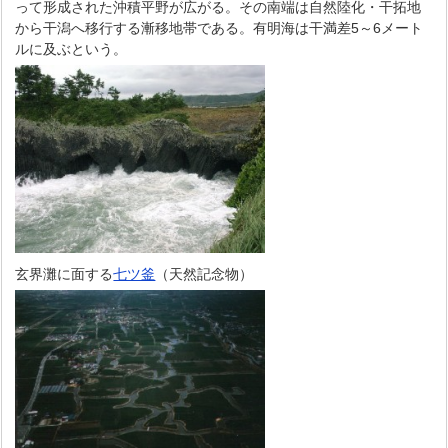
って形成された沖積平野が広がる。その南端は自然陸化・干拓地
から干潟へ移行する漸移地帯である。有明海は干満差5～6メート
ルに及ぶという。
玄界灘に面する
七ツ釜
（天然記念物）