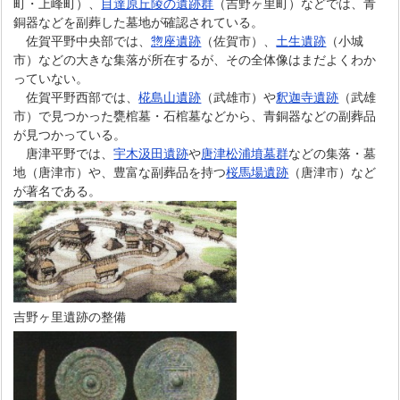
町・上峰町）、
目達原丘陵の遺跡群
（吉野ヶ里町）などでは、青
銅器などを副葬した墓地が確認されている。
佐賀平野中央部では、
惣座遺跡
（佐賀市）、
土生遺跡
（小城
市）などの大きな集落が所在するが、その全体像はまだよくわか
っていない。
佐賀平野西部では、
椛島山遺跡
（武雄市）や
釈迦寺遺跡
（武雄
市）で見つかった甕棺墓・石棺墓などから、青銅器などの副葬品
が見つかっている。
唐津平野では、
宇木汲田遺跡
や
唐津松浦墳墓群
などの集落・墓
地（唐津市）や、豊富な副葬品を持つ
桜馬場遺跡
（唐津市）など
が著名である。
吉野ヶ里遺跡の整備