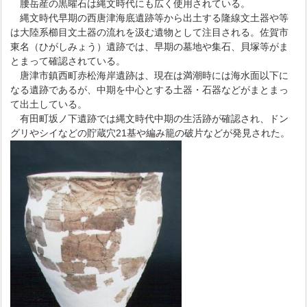
腰岳産の黒曜石は縄文時代にも広く使用されている。
縄文時代早期の西唐津海底遺跡等から出土する隆線文土器や等
は大陸系櫛目文土器の流れを汲む遺物として注目される。佐賀市
東名（ひがしみょう）遺跡では、早期の墓地や集石、貝塚等がま
とまって確認されている。
唐津市鎮西町赤松海岸遺跡は、現在は満潮時には海水面以下に
なる遺跡であるが、中期を中心とする土器・石器などがまとまっ
て出土している。
有田町坂ノ下遺跡では縄文時代中期の生活跡が確認され、ドン
グリやシイなどの貯蔵穴21基や編み籠の破片などが発見された。