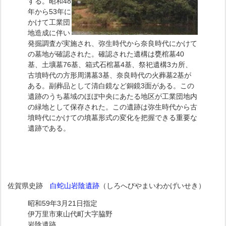
する。昭和48
年から53年に
かけて工業団
地造成に伴い
発掘調査が実施され、弥生時代から奈良時代にかけて
の墓地が確認された。確認された遺構は甕棺墓40
基、土壙墓76基、箱式石棺墓4基、祭祀遺構3カ所、
古墳時代の方形周溝墓3基、奈良時代の火葬墓2基が
ある。副葬品として清白鏡など銅鏡3面がある。この
遺跡のうち墓域のほぼ中央にあたる地区が工業団地内
の緑地として保存された。この遺跡は弥生時代から古
墳時代にかけての墳墓形式の変化を把握できる重要な
遺跡である。
佐賀県史跡
白蛇山岩陰遺跡
（しろへびやまいわかげいせき）
昭和59年3月21日指定
伊万里市東山代町大字脇野
岩陰遺跡