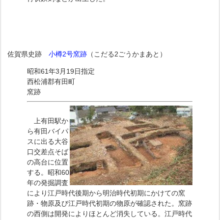
佐賀県史跡
小樽2号窯跡
（こだる2ごうかまあと）
昭和61年3月19日指定
西松浦郡有田町
窯跡
上有田駅か
ら有田バイパ
スに出る大谷
口交差点そば
の高台に位置
する。昭和60
年の発掘調査
により江戸時代後期から明治時代初期にかけての窯
跡・物原及び江戸時代初期の物原が確認された。窯跡
の西側は開発によりほとんど消失している。江戸時代