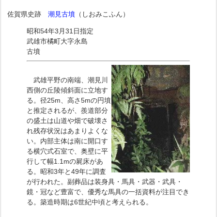
佐賀県史跡
潮見古墳
（しおみこふん）
昭和54年3月31日指定
武雄市橘町大字永島
古墳
武雄平野の南端、潮見川
西側の丘陵傾斜面に立地す
る。径25m、高さ5mの円墳
と推定されるが、羨道部分
の盛土は山道や畑で破壊さ
れ残存状況はあまりよくな
い。内部主体は南に開口す
る横穴式石室で、奥壁に平
行して幅1.1mの屍床があ
る。昭和3年と49年に調査
が行われた。副葬品は装身具・馬具・武器・武具・
鏡・冠など豊富で、優秀な馬具の一括資料が注目でき
る。築造時期は6世紀中頃と考えられる。