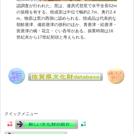
認調査が行われた。窯は、連房式登窯で水平全長52m
の規模を有する。焼成室は中位で幅約2.7m、奥行2.4
m。物原は窯の西側に認められる。焼成品は代表的な
朝鮮唐津、備前唐津の徳利のほか、青唐津・絵唐津・
斑唐津の碗・花立・ぐい呑等がある。操業時期は16
世紀末から17世紀初頭と考えられる。
クイックメニュー