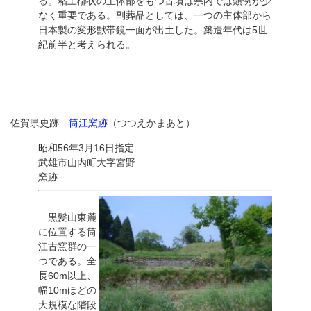
る。粘土槨状の主体部をもつ古墳は県内では類例が少
なく重要である。副葬品としては、一つの主体部から
日本製の変形獣帯鏡一面が出土した。築造年代は5世
紀前半と考えられる。
佐賀県史跡
筒江窯跡
（つつえかまあと）
昭和56年3月16日指定
武雄市山内町大字宮野
窯跡
黒髪山東麓
に位置する筒
江古窯群の一
つである。全
長60m以上、
幅10mほどの
大規模な階段