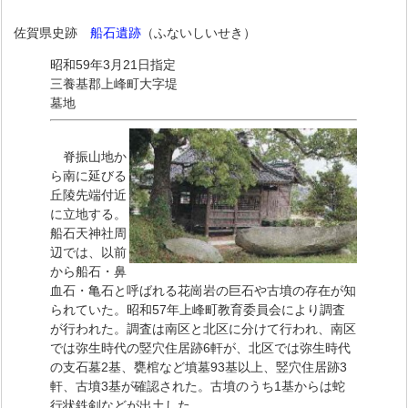
佐賀県史跡
船石遺跡
（ふないしいせき）
昭和59年3月21日指定
三養基郡上峰町大字堤
墓地
脊振山地か
ら南に延びる
丘陵先端付近
に立地する。
船石天神社周
辺では、以前
から船石・鼻
血石・亀石と呼ばれる花崗岩の巨石や古墳の存在が知
られていた。昭和57年上峰町教育委員会により調査
が行われた。調査は南区と北区に分けて行われ、南区
では弥生時代の竪穴住居跡6軒が、北区では弥生時代
の支石墓2基、甕棺など墳墓93基以上、竪穴住居跡3
軒、古墳3基が確認された。古墳のうち1基からは蛇
行状鉄剣などが出土した。