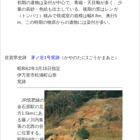
初期の遺物は染付が中心で、青磁・天目釉が多く、少
量の辰砂・色絵も出土している。後期の窯はレンガ
（トンバリ）積みで焼成室の規模は幅8.8m、奥行5
m。この時期の物原からの遺物には染付が多い。
佐賀県史跡
茅ノ谷1号窯跡
（かやのたに1ごうかまあと）
昭和62年3月16日指定
伊万里市松浦町山形
窯跡
JR筑肥線の
金石原駅の北
方1.5kmにあ
る藤ノ川内集
落の北西の谷
に位置する。
昭和58年に確