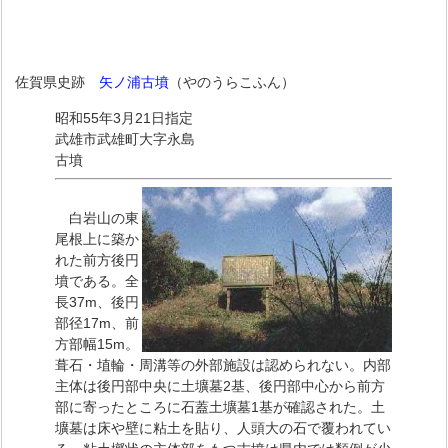
佐賀県史跡
矢ノ浦古墳
（やのうらこふん）
昭和55年3月21日指定
武雄市武雄町大字永島
古墳
白岩山の東
尾根上に築か
れた前方後円
墳である。全
長37m、後円
部径17m、前
方部幅15m。
葺石・埴輪・周溝等の外部施設は認められない。内部
主体は後円部中央に土壙墓2基、後円部中心から前方
部に寄ったところに石蓋土壙墓1基が確認された。土
壙墓は床や壁に粘土を貼り、人頭大の石で覆われてい