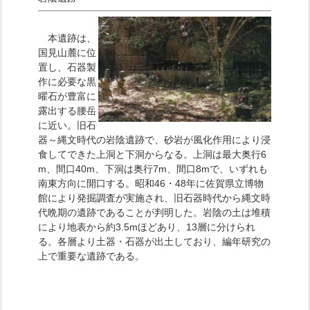
本遺跡は、
国見山麓に位
置し、石器製
作に必要な黒
曜石が豊富に
露出する腰岳
に近い。旧石
器～縄文時代の岩陰遺跡で、砂岩が風化作用により浸
食してできた上洞と下洞からなる。上洞は最大奥行6
m、間口40m、下洞は奥行7m、間口8mで、いずれも
南東方向に開口する。昭和46・48年に佐賀県立博物
館により発掘調査が実施され、旧石器時代から縄文時
代晩期の遺跡であることが判明した。岩陰の土は堆積
により地表から約3.5mほどあり、13層に分けられ
る。各層より土器・石器が出土しており、編年研究の
上で重要な遺跡である。