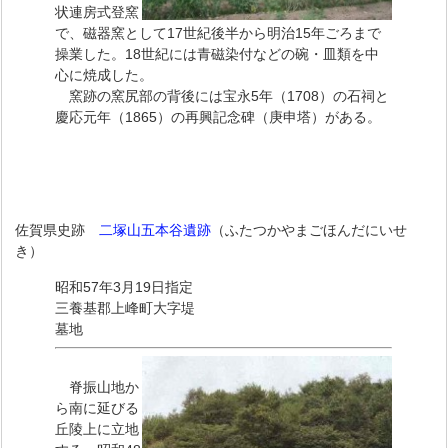
状連房式登窯
で、磁器窯として17世紀後半から明治15年ごろまで
操業した。18世紀には青磁染付などの碗・皿類を中
心に焼成した。
窯跡の窯尻部の背後には宝永5年（1708）の石祠と
慶応元年（1865）の再興記念碑（庚申塔）がある。
佐賀県史跡
二塚山五本谷遺跡
（ふたつかやまごほんだにいせ
き）
昭和57年3月19日指定
三養基郡上峰町大字堤
墓地
脊振山地か
ら南に延びる
丘陵上に立地