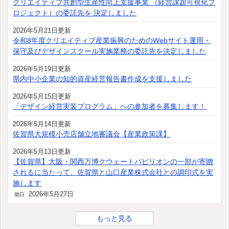
クリエイティブ共創型生産性向上支援事業 （経営課題可視化プ
ロジェクト）の委託先を 決定しました
2026年5月21日更新
令和8年度クリエイティブ産業振興のためのWebサイト運用・
保守及びデザインスクール実施業務の委託先を決定しました
2026年5月19日更新
県内中小企業の知的資産経営報告書作成を支援しました
2026年5月15日更新
「デザイン経営実装プログラム」への参加者を募集します！
2026年5月14日更新
佐賀県大規模小売店舗立地審議会【産業政策課】
2026年5月13日更新
【佐賀県】大阪・関西万博クウェートパビリオンの一部が寄贈
されるに当たって、佐賀県と山口産業株式会社との調印式を実
施します
2026年5月27日
期日
もっと見る