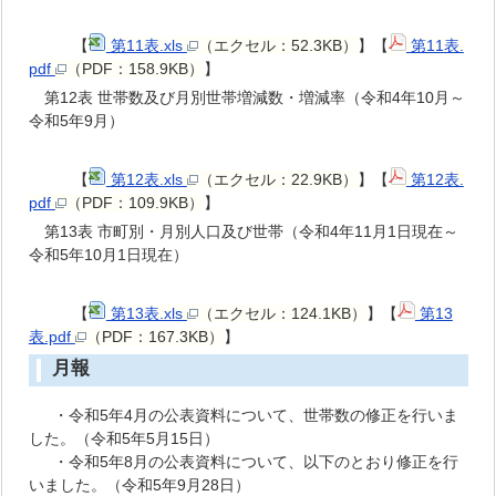
【
第11表.xls
（エクセル：52.3KB）
】【
第11表.
pdf
（PDF：158.9KB）
】
第12表 世帯数及び月別世帯増減数・増減率（令和4年10月～
令和5年9月）
【
第12表.xls
（エクセル：22.9KB）
】【
第12表.
pdf
（PDF：109.9KB）
】
第13表 市町別・月別人口及び世帯（令和4年11月1日現在～
令和5年10月1日現在）
【
第13表.xls
（エクセル：124.1KB）
】【
第13
表.pdf
（PDF：167.3KB）
】
月報
・令和5年4月の公表資料について、世帯数の修正を行いま
した。（令和5年5月15日）
・令和5年8月の公表資料について、以下のとおり修正を行
いました。（令和5年9月28日）