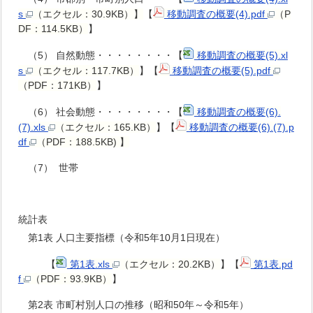
s
（エクセル：30.9KB）
】
【
移動調査の概要(4).pdf
（P
DF：114.5KB）
】
（5） 自然動態・・・・・・・・【
移動調査の概要(5).xl
s
（エクセル：117.7KB）
】【
移動調査の概要(5).pdf
（PDF：171KB）
】
（6） 社会動態・・・・・・・・【
移動調査の概要(6).
(7).xls
（エクセル：165.KB
）
】【
移動調査の概要(6).(7).p
df
（PDF：188.5KB) 】
（7） 世帯
統計表
第1表 人口主要指標（令和5年10月1日現在）
【
第1表.xls
（エクセル：20.2KB）
】【
第1表.pd
f
（PDF：93.9KB）
】
第2表 市町村別人口の推移（昭和50年～令和5年）