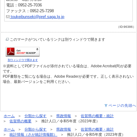
電話：0952-25-7036
ファックス：0952-25-7298
toukeibunseki@pref.saga.lg.jp
（ID:96386）
このマークがついているリンクは別ウィンドウで開きます
別ウィンドウで開きます
※資料としてPDFファイルが添付されている場合は、Adobe Acrobat(R)が必要
です。
PDF書類をご覧になる場合は、Adobe Readerが必要です。正しく表示されない
場合、最新バージョンをご利用ください。
ページの先頭へ
ホーム
分類から探す
県政情報
佐賀県の概要・統計
佐賀県の概要
推計人口／令和5年度（2023年度）
ホーム
分類から探す
県政情報
佐賀県の概要・統計
統計情報（さが統計情報館）
推計人口／令和5年度（2023年度）