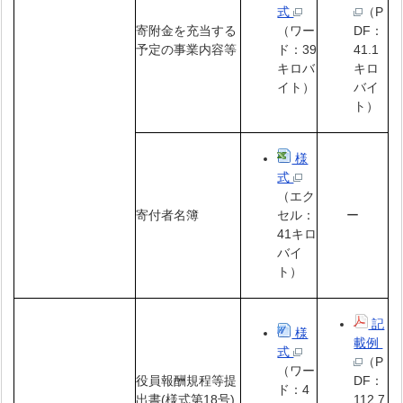
式
（P
寄附金を充当する
（ワー
DF：
予定の事業内容等
ド：39
41.1
キロバ
キロ
イト）
バイ
ト）
様
式
（エク
寄付者名簿
ー
セル：
41キロ
バイ
ト）
記
様
載例
式
（P
（ワー
役員報酬規程等提
DF：
ド：4
出書(様式第18号)
112.7