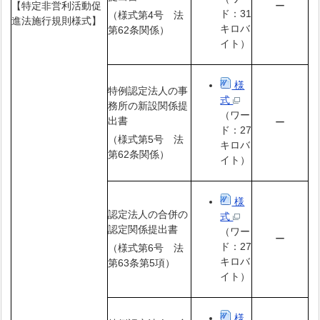
【特定非営利活動促
ー
ド：31
（様式第4号 法
進法施行規則様式】
キロバ
第62条関係）
イト）
様
特例認定法人の事
式
務所の新設関係提
（ワー
出書
ー
ド：27
（様式第5号 法
キロバ
第62条関係）
イト）
様
認定法人の合併の
式
認定関係提出書
（ワー
ー
ド：27
（様式第6号 法
キロバ
第63条第5項）
イト）
様