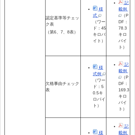
記
様
載例
式
（P
認定基準等チェッ
（ワー
DF：
ク表
ド：45
78.3
（第6、7、8表）
キロバ
キロ
イト）
バイ
ト）
記
様
載例
式例
（P
（ワー
欠格事由チェック
DF：
ド：5
表
169.3
0.5キ
キロ
ロバイ
バイ
ト）
ト）
記
様
載例