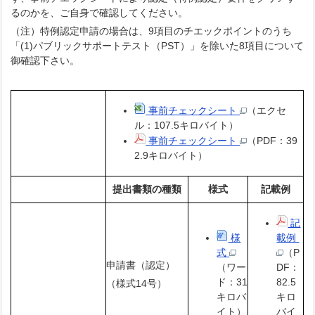
るのかを、ご自身で確認してください。
（注）特例認定申請の場合は、9項目のチエックポイントのうち
「(1)パブリックサポートテスト（PST）」を除いた8項目について
御確認下さい。
事前チェックシート
（エクセ
ル：107.5キロバイト）
事前チェックシート
（PDF：39
2.9キロバイト）
提出書類の種類
様式
記載例
記
様
載例
式
（P
申請書（認定）
（ワー
DF：
ド：31
82.5
（様式14号）
キロバ
キロ
イト）
バイ