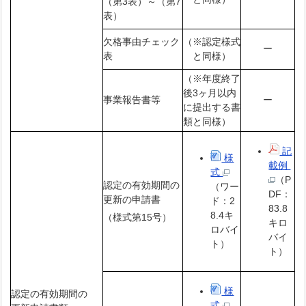
（第3表）～（第7
表）
欠格事由チェック
（※認定様式
ー
表
と同様）
（※年度終了
後3ヶ月以内
事業報告書等
ー
に提出する書
類と同様）
記
様
載例
式
（P
認定の有効期間の
（ワー
DF：
更新の申請書
ド：2
83.8
8.4キ
（様式第15号）
キロ
ロバイ
バイ
ト）
ト）
様
認定の有効期間の
式