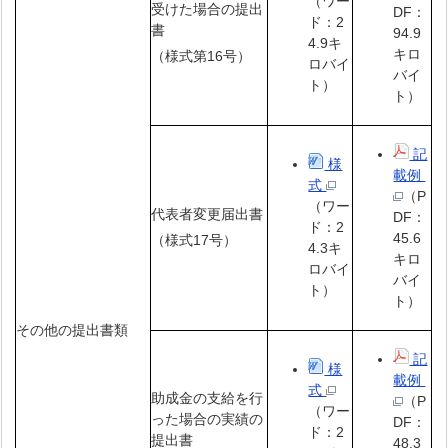
（ワー
受けた場合の提出
DF：
ド：2
書
94.9
4.9キ
キロ
（様式第16号）
ロバイ
バイ
ト）
ト）
記
様
載例
式
（P
（ワー
代表者変更届出書
DF：
ド：2
45.6
（様式17号）
4.3キ
キロ
ロバイ
バイ
ト）
ト）
その他の提出書類
記
様
載例
式
助成金の支給を行
（P
（ワー
った場合の実績の
DF：
ド：2
提出書
48.3