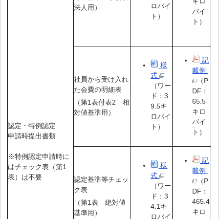
キロ
ロバイ
法人用）
バイ
ト）
ト）
記
様
載例
式
社員から受け入れ
（P
（ワー
た会費の明細表
DF：
ド：3
65.5
（第1表付表2 相
9.5キ
キロ
対値基準用）
ロバイ
バイ
認定・特例認定
ト）
ト）
申請時提出書類
※特例認定申請時に
記
様
はチェック表（第1
載例
式
表）は不要
認定基準等チェッ
（P
（ワー
ク表
DF：
ド：3
465.4
（第1表 絶対値
4.1キ
キロ
基準用）
ロバイ