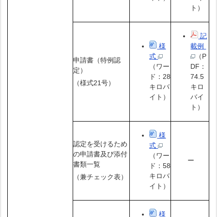
ト）
記
様
載例
式
（P
申請書（特例認
（ワー
DF：
定）
ド：28
74.5
（様式21号）
キロバ
キロ
イト）
バイ
ト）
様
認定を受けるため
式
の申請書及び添付
（ワー
ー
書類一覧
ド：58
キロバ
（兼チェック表）
イト）
様