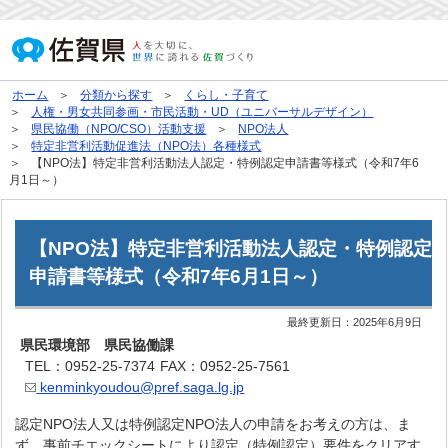
ホーム
分類から探す
くらし・子育て
人権・男女共同参画・市民活動・UD（ユニバーサルデザイン）
県民協働（NPO/CSO）活動支援
NPO法人
特定非営利活動促進法（NPO法）各種様式
【NPO法】特定非営利活動法人認定・特例認定申請書等様式（令和7年6
月1日～）
【NPO法】特定非営利活動法人認定・特例認定
申請書等様式（令和7年6月1日～）
最終更新日：
2025年6月9日
県民環境部 県民協働課
TEL：0952-25-7374
FAX：0952-25-7561
kenminkyoudou@pref.saga.lg.jp
認定NPO法人又は特例認定NPO法人の申請をお考えの方は、ま
ず、事前チエックシートにより認定（特例認定）要件をクリアす