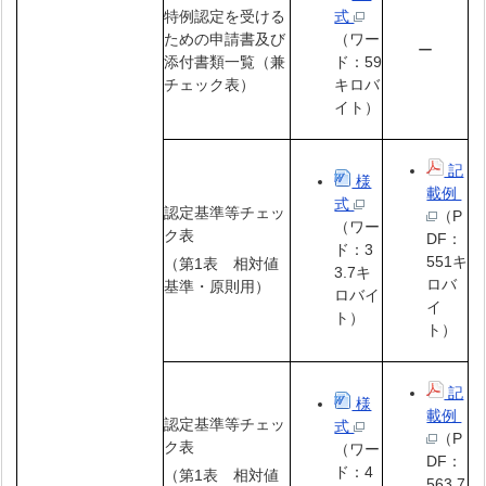
特例認定を受ける
式
ための申請書及び
（ワー
ー
添付書類一覧（兼
ド：59
チェック表）
キロバ
イト）
記
様
載例
式
認定基準等チェッ
（P
（ワー
ク表
DF：
ド：3
551キ
（第1表 相対値
3.7キ
ロバ
基準・原則用）
ロバイ
イ
ト）
ト）
記
様
載例
認定基準等チェッ
式
（P
ク表
（ワー
DF：
ド：4
（第1表 相対値
563.7