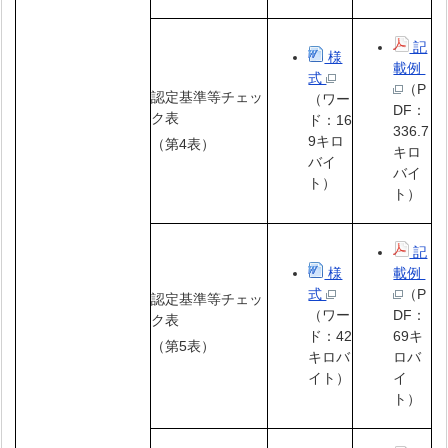
記
様
載例
式
（P
認定基準等チェッ
（ワー
DF：
ク表
ド：16
336.7
9キロ
（第4表）
キロ
バイ
バイ
ト）
ト）
記
様
載例
式
（P
認定基準等チェッ
（ワー
DF：
ク表
ド：42
69キ
（第5表）
キロバ
ロバ
イト）
イ
ト）