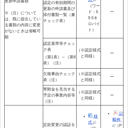
更新申請書類
認定の有効期間の
（ワー
更新の申請書及び
ー
ド：5
※（注）について
添付書類一覧（兼
9.5キ
は、既に提出してい
チェック表）
ロバイ
る書類の内容に変更
ト）
がないときは省略可
能
認定基準等チェッ
ク表
（※認定様式
ー
と同様）
（第1表）～（第8
表）（注）
欠格事由チェック
（※認定様式
ー
表（注）
と同様）
寄附金を充当する
（※認定様式
予定の事業内容等
ー
と同様）
（注）
記
様
載例
式
定款変更の認証を
（P