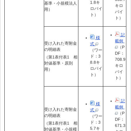
1.8キ
基準・小規模法人
キロ
ロバイ
用）
バイ
ト）
ト）
記
様
載例
受け入れた寄附金
式
（P
の明細表
（ワー
DF：
ド：3
（第1表付表1 相
708.9
8.8キ
対値基準・原則
キロ
ロバイ
用）
バイ
ト）
ト）
記
様
載例
受け入れた寄附金
式
（P
の明細表
（ワー
DF：
ド：3
（第1表付表1 相
671.3
5.7キ
対値基準・小規模