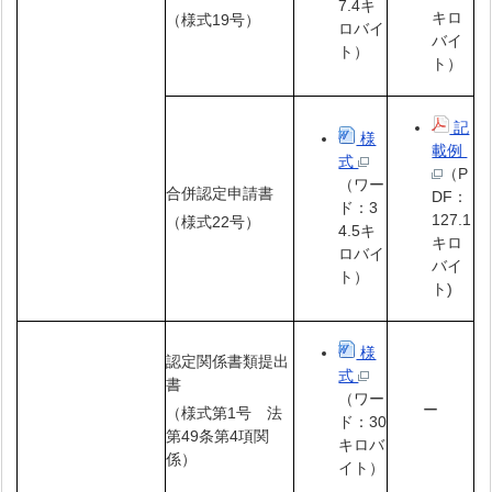
7.4キ
キロ
（様式19号）
ロバイ
バイ
ト）
ト）
記
様
載例
式
（P
（ワー
合併認定申請書
DF：
ド：3
127.1
（様式22号）
4.5キ
キロ
ロバイ
バイ
ト）
ト)
様
認定関係書類提出
式
書
（ワー
ー
（様式第1号 法
ド：30
第49条第4項関
キロバ
係）
イト）