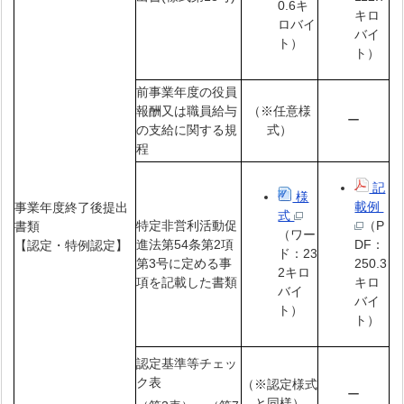
0.6キ
キロ
ロバイ
バイ
ト）
ト）
前事業年度の役員
報酬又は職員給与
（※任意様
ー
の支給に関する規
式）
程
記
様
載例
事業年度終了後提出
式
特定非営利活動促
（P
書類
（ワー
進法第54条第2項
DF：
【認定・特例認定】
ド：23
第3号に定める事
250.3
2キロ
項を記載した書類
キロ
バイ
バイ
ト）
ト）
認定基準等チェッ
ク表
（※認定様式
ー
と同様）