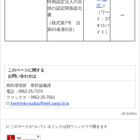
特例認定法人の合
式
併の認定関係提出
（ワー
書
ー
ド：27
（様式第7号 法
キロバ
第63条第5項）
イト）
このページに関する
お問い合わせは
県民環境部 県民協働課
電話：0952-25-7374
ファックス：0952-25-7561
kenminkyoudou@pref.saga.lg.jp
（ID:31916）
このマークがついているリンクは別ウィンドウで開きます