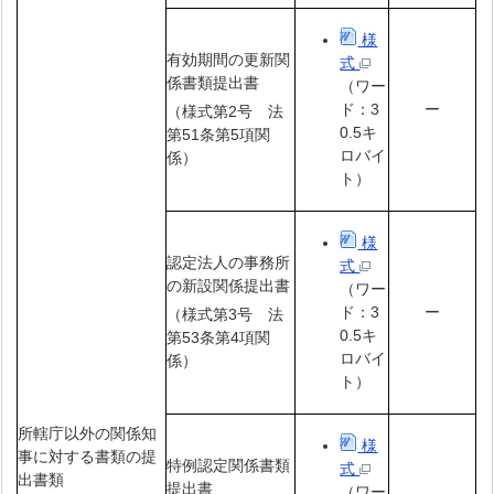
様
有効期間の更新関
式
係書類提出書
（ワー
ー
ド：3
（様式第2号 法
0.5キ
第51条第5項関
ロバイ
係）
ト）
様
認定法人の事務所
式
の新設関係提出書
（ワー
ー
ド：3
（様式第3号 法
0.5キ
第53条第4項関
ロバイ
係）
ト）
所轄庁以外の関係知
様
事に対する書類の提
特例認定関係書類
式
出書類
提出書
（ワー