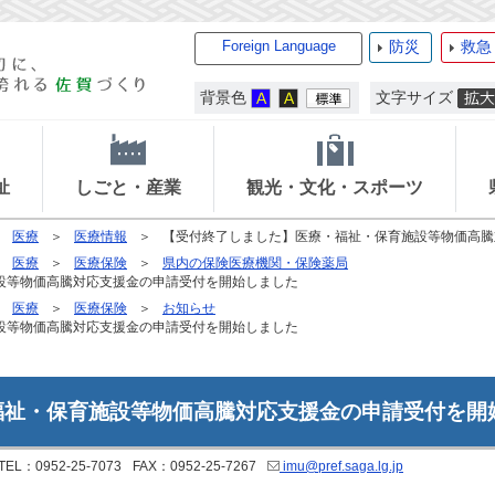
Foreign Language
防災
救急
背景色
文字サイズ
祉
しごと・産業
観光・文化・スポーツ
医療
医療情報
【受付終了しました】医療・福祉・保育施設等物価高騰
医療
医療保険
県内の保険医療機関・保険薬局
設等物価高騰対応支援金の申請受付を開始しました
医療
医療保険
お知らせ
設等物価高騰対応支援金の申請受付を開始しました
福祉・保育施設等物価高騰対応支援金の申請受付を開
TEL：0952-25-7073
FAX：0952-25-7267
imu@pref.saga.lg.jp