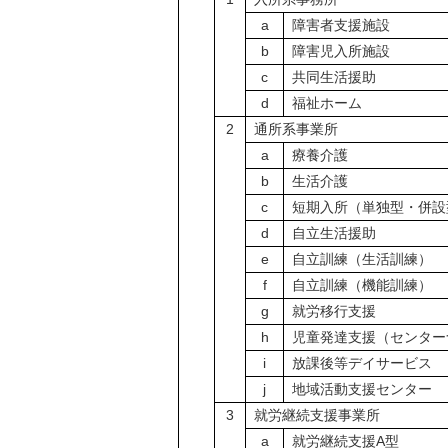
a
障害者支援施設
b
障害児入所施設
c
共同生活援助
d
福祉ホーム
2
通所系事業所
a
療養介護
b
生活介護
c
短期入所（単独型・併設
d
自立生活援助
e
自立訓練（生活訓練）
f
自立訓練（機能訓練）
g
就労移行支援
h
児童発達支援（センター
i
放課後等デイサービス
j
地域活動支援センター
3
就労継続支援事業所
a
就労継続支援A型