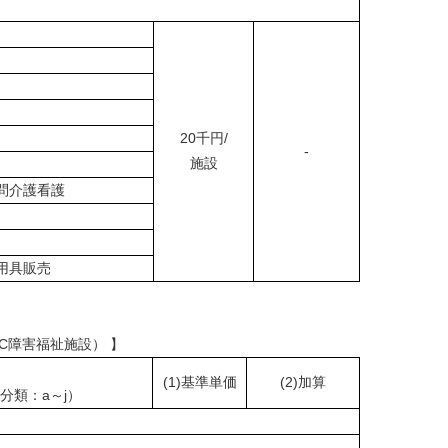
20千円/
-
施設
問介護看護
用具販売
C障害福祉施設） 】
(1)基準単価
(2)加算
分類：a～j）