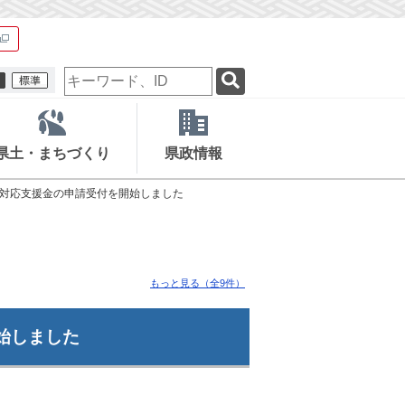
検
索
キ
ー
ワ
県土・まちづくり
県政情報
ー
ド
対応支援金の申請受付を開始しました
もっと見る（全9件）
始しました