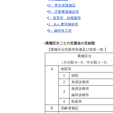
•
G：更生保護施設
•
H：児童養護施設等
•
I：保育所、幼稚園等
•
J：あん摩等施術所
•
K：歯科技工所
○業種区分ごとの支援金の支給額
【業種区分別基準単価及び加算一覧 】
業種区分
（大分類:A～K、中分類:1～6）
A
病院等
1
病院
2
有床診療所
無床診療所
3
歯科診療所
4
助産所
B
高齢者施設