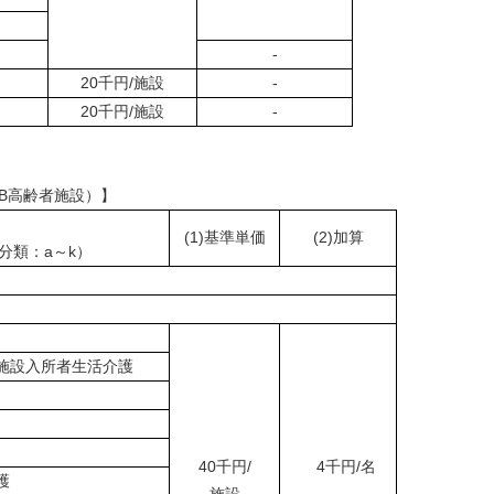
-
20千円/施設
-
20千円/施設
-
B高齢者施設）】
(1)基準単価
(2)加算
分類：a～k）
施設入所者生活介護
40千円/
4千円/名
護