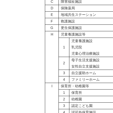
C
障害福祉施設
D
保険薬局
E
地域共生ステーション
F
救護施設
G
更生保護施設
H
児童養護施設等
児童養護施設
1
乳児院
児童心理治療施設
母子生活支援施設
2
女性自立支援施設
3
自立援助ホーム
4
ファミリーホーム
I
保育所・幼稚園等
1
保育所
2
幼稚園
3
認定こども園
4
認可外保育施設