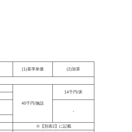
(1)基準単価
(2)加算
14千円/床
40千円/施設
-
※【別表2】に記載