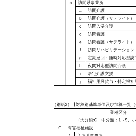
5
訪問系事業所
a
訪問介護
b
訪問介護（サテライト）
c
訪問入浴介護
d
訪問看護
e
訪問看護（サテライト）
f
訪問リハビリテーション
g
定期巡回・随時対応型訪
h
夜間対応型訪問介護
i
居宅介護支援
j
福祉用具貸与・特定福祉
（別紙3）【対象別基準単価及び加算一覧（
業種区分
（大分類:C 中分類：1～5、小
C
障害福祉施設
1
入所系事務所