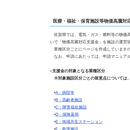
医療・福祉・保育施設等物価高騰対応
佐賀県では、電気・ガス・燃料等の物価高
いで「物価高騰対応支援金」を施設の運営
業種区分ごとにページを作成していますの
なお、申請にあたっては、申請マニュアル
○支援金の対象となる業種区分
※対象施設区分ごとの留意点については、
•
A：病院等
•
B：高齢者施設
•
C：障害福祉施設
•
D：保険薬局
•
E：地域共生ステーション
•
F：救護施設