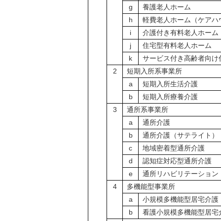
g
養護老人ホーム
h
軽費老人ホーム（ケアハ
i
介護付き有料老人ホーム
j
住宅型有料老人ホーム
k
サービス付き高齢者向け
2
短期入所系事業所
a
短期入所生活介護
b
短期入所療養介護
3
通所系事業所
a
通所介護
b
通所介護（サテライト）
c
地域密着型通所介護
d
認知症対応型通所介護
e
通所リハビリテーション
4
多機能型事業所
a
小規模多機能型居宅介護
b
看護小規模多機能型居宅