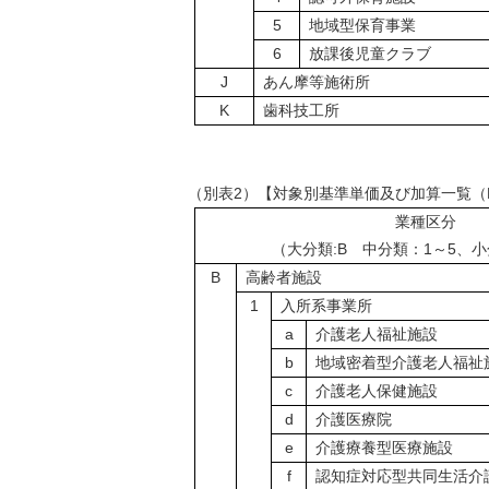
5
地域型保育事業
6
放課後児童クラブ
J
あん摩等施術所
K
歯科技工所
（別表2）【対象別基準単価及び加算一覧（
業種区分
（大分類:B 中分類：1～5、小
B
高齢者施設
1
入所系事業所
a
介護老人福祉施設
b
地域密着型介護老人福祉
c
介護老人保健施設
d
介護医療院
e
介護療養型医療施設
f
認知症対応型共同生活介