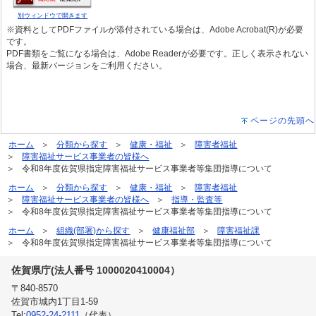
別ウィンドウで開きます
※資料としてPDFファイルが添付されている場合は、Adobe Acrobat(R)が必要
です。
PDF書類をご覧になる場合は、Adobe Readerが必要です。正しく表示されない
場合、最新バージョンをご利用ください。
ページの先頭へ
ホーム
分類から探す
健康・福祉
障害者福祉
障害福祉サービス事業者の皆様へ
令和8年度佐賀県指定障害福祉サービス事業者等集団指導について
ホーム
分類から探す
健康・福祉
障害者福祉
障害福祉サービス事業者の皆様へ
指導・監査等
令和8年度佐賀県指定障害福祉サービス事業者等集団指導について
ホーム
組織(部署)から探す
健康福祉部
障害福祉課
令和8年度佐賀県指定障害福祉サービス事業者等集団指導について
佐賀県庁(法人番号 1000020410004）
〒840-8570
佐賀市城内1丁目1-59
Tel:
0952-24-2111
（代表）