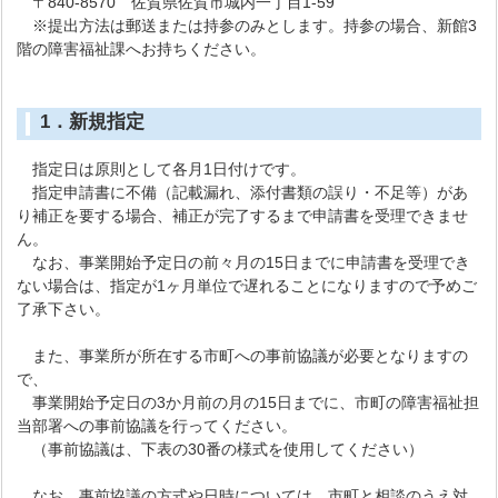
〒840-8570 佐賀県佐賀市城内一丁目1-59
※提出方法は郵送または持参のみとします。持参の場合、新館3
階の障害福祉課へお持ちください。
1．新規指定
指定日は原則として各月1日付けです。
指定申請書に不備（記載漏れ、添付書類の誤り・不足等）があ
り補正を要する場合、補正が完了するまで申請書を受理できませ
ん。
なお、事業開始予定日の前々月の15日までに申請書を受理でき
ない場合は、指定が1ヶ月単位で遅れることになりますので予めご
了承下さい。
また、事業所が所在する市町への事前協議が必要となりますの
で、
事業開始予定日の3か月前の月の15日までに、市町の障害福祉担
当部署への事前協議を行ってください。
（事前協議は、下表の30番の様式を使用してください）
なお、事前協議の方式や日時については、市町と相談のうえ対