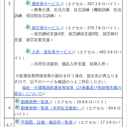
3
・
通所系サービス
（エクセル：267.2キロバイト）
＜療養介護、生活介護、自立訓練（機能訓練、生活
訓練、宿泊型自立訓練）＞
・
就労系サービス
（エクセル：376.7キロバイト）
＜就労継続支援A型、就労継続支援B型、就労移行
支援、就労定着支援＞
・
入所・居住系サービス
（エクセル：482.3キロバ
イト）
＜共同生活援助、施設入所支援、短期入所＞
※処遇改善関係加算の届出を行う場合、提出先が異なりま
すので、以下のページを確認のうえご対応ください。
福祉・介護職員処遇改善加算（計画書及び実績報告書の
提出）について
勤務形態一覧表
（エクセル：18.8キロバイト）
4
勤務形態一覧表（共同生活援助）
（エクセル：93キロ
バイト）
平面図、設備・備品等一覧表
（エクセル：17.1キロバ
6,7