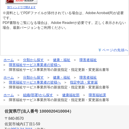
別ウィンドウで開きます
※資料としてPDFファイルが添付されている場合は、Adobe Acrobat(R)が必要
です。
PDF書類をご覧になる場合は、Adobe Readerが必要です。正しく表示されない
場合、最新バージョンをご利用ください。
ページの先頭へ
ホーム
分類から探す
健康・福祉
障害者福祉
障害福祉サービス事業者の皆様へ
障害福祉サービス事業所等の新規指定・指定更新・変更届出書等
ホーム
分類から探す
健康・福祉
障害者福祉
障害福祉サービス事業者の皆様へ
指定申請・変更届
障害福祉サービス事業所等の新規指定・指定更新・変更届出書等
ホーム
組織(部署)から探す
健康福祉部
障害福祉課
障害福祉サービス事業所等の新規指定・指定更新・変更届出書等
佐賀県庁(法人番号 1000020410004）
〒840-8570
佐賀市城内1丁目1-59