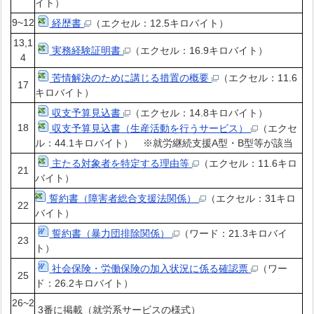
イト）
9~12
経歴書
（エクセル：12.5キロバイト）
13,1
実務経験証明書
（エクセル：16.9キロバイト）
4
苦情解決のために講じる措置の概要
（エクセル：11.6
17
キロバイト）
収支予算見込書
（エクセル：14.8キロバイト）
18
収支予算見込書（生産活動を行うサービス）
（エクセ
ル：44.1キロバイト） ※就労継続支援A型・B型等が該当
主たる対象者を特定する理由等
（エクセル：11.6キロ
21
バイト）
誓約書（障害者総合支援法関係）
（エクセル：31キロ
22
バイト）
誓約書（暴力団排除関係）
（ワード：21.3キロバイ
23
ト）
社会保険・労働保険の加入状況に係る確認票
（ワー
25
ド：26.2キロバイト）
26~2
3番に掲載（就労系サービスの様式）