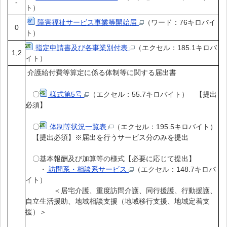
-
ト）
障害福祉サービス事業等開始届
（ワード：76キロバイ
0
ト）
指定申請書及び各事業別付表
（エクセル：185.1キロバ
1,2
イト）
介護給付費等算定に係る体制等に関する届出書
〇
様式第5号
（エクセル：55.7キロバイト） 【提出
必須】
〇
体制等状況一覧表
（エクセル：195.5キロバイト）
【提出必須】※届出を行うサービス分のみを提出
〇基本報酬及び加算等の様式【必要に応じて提出】
・
訪問系・相談系サービス
（エクセル：148.7キロバ
イト）
＜居宅介護、重度訪問介護、同行援護、行動援護、
自立生活援助、地域相談支援（地域移行支援、地域定着支
援）＞