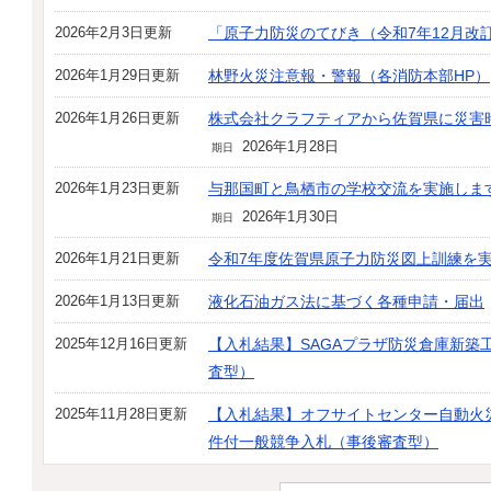
2026年2月3日更新
「原子力防災のてびき（令和7年12月改
2026年1月29日更新
林野火災注意報・警報（各消防本部HP）
2026年1月26日更新
株式会社クラフティアから佐賀県に災害
2026年1月28日
期日
2026年1月23日更新
与那国町と鳥栖市の学校交流を実施しま
2026年1月30日
期日
2026年1月21日更新
令和7年度佐賀県原子力防災図上訓練を
2026年1月13日更新
液化石油ガス法に基づく各種申請・届出
2025年12月16日更新
【入札結果】SAGAプラザ防災倉庫新築
査型）
2025年11月28日更新
【入札結果】オフサイトセンター自動火
件付一般競争入札（事後審査型）