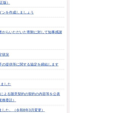
修正版）
インを作成しましょう
者からいただいた寄附に対して知事感謝
定状況
子の提供等に関する協定を締結します
しました
3号による随意契約の契約の内容等を公表
業務委託）
ました。（令和8年3月変更）