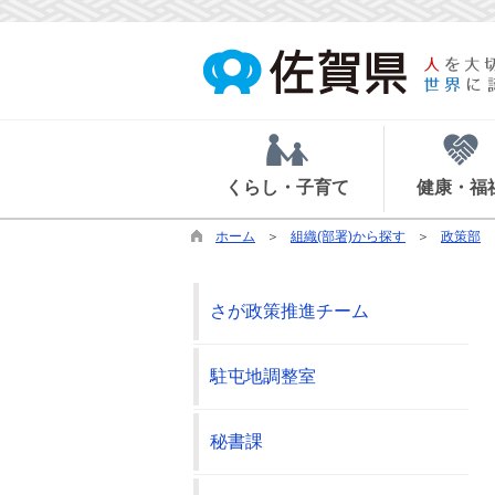
くらし・子育て
健康・福
ホーム
組織(部署)から探す
政策部
さが政策推進チーム
駐屯地調整室
秘書課