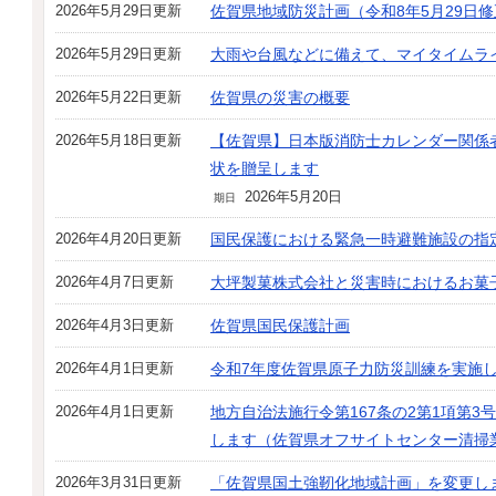
2026年5月29日更新
佐賀県地域防災計画（令和8年5月29日
2026年5月29日更新
大雨や台風などに備えて、マイタイムラ
2026年5月22日更新
佐賀県の災害の概要
2026年5月18日更新
【佐賀県】日本版消防士カレンダー関係
状を贈呈します
2026年5月20日
期日
2026年4月20日更新
国民保護における緊急一時避難施設の指
2026年4月7日更新
大坪製菓株式会社と災害時におけるお菓
2026年4月3日更新
佐賀県国民保護計画
2026年4月1日更新
令和7年度佐賀県原子力防災訓練を実施
2026年4月1日更新
地方自治法施行令第167条の2第1項第
します（佐賀県オフサイトセンター清掃
2026年3月31日更新
「佐賀県国土強靭化地域計画」を変更し