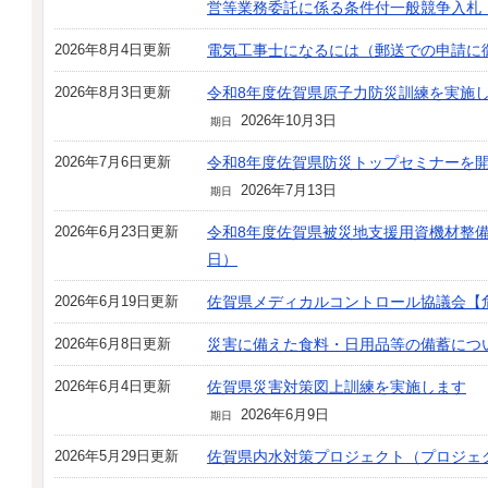
営等業務委託に係る条件付一般競争入札
2026年8月4日更新
電気工事士になるには（郵送での申請に
2026年8月3日更新
令和8年度佐賀県原子力防災訓練を実施
2026年10月3日
期日
2026年7月6日更新
令和8年度佐賀県防災トップセミナーを開
2026年7月13日
期日
2026年6月23日更新
令和8年度佐賀県被災地支援用資機材整備
日）
2026年6月19日更新
佐賀県メディカルコントロール協議会【
2026年6月8日更新
災害に備えた食料・日用品等の備蓄につ
2026年6月4日更新
佐賀県災害対策図上訓練を実施します
2026年6月9日
期日
2026年5月29日更新
佐賀県内水対策プロジェクト（プロジェク