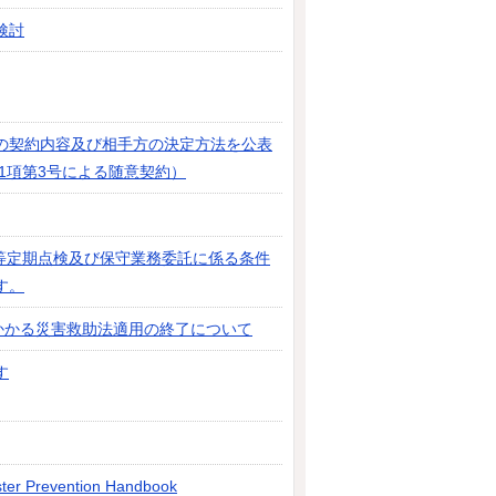
検討
の契約内容及び相手方の決定方法を公表
第1項第3号による随意契約）
等定期点検及び保守業務委託に係る条件
す。
かかる災害救助法適用の終了について
す
ster Prevention Handbook