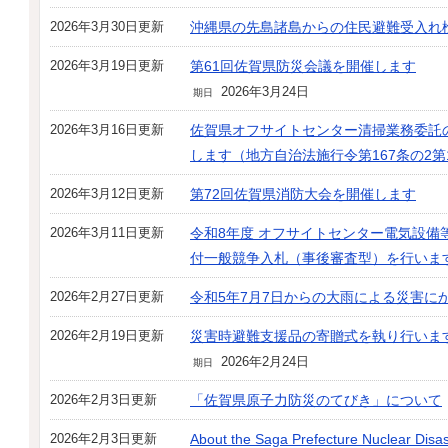
2026年3月30日更新
沖縄県の先島諸島からの住民避難受入れ
2026年3月19日更新
第61回佐賀県防災会議を開催します
2026年3月24日
期日
2026年3月16日更新
佐賀県オフサイトセンター清掃業務委託
します（地方自治法施行令第167条の2
2026年3月12日更新
第72回佐賀県消防大会を開催します
2026年3月11日更新
令和8年度 オフサイトセンター電気設備
付一般競争入札（事後審査型）を行いま
2026年2月27日更新
令和5年7月7日からの大雨による災害に
2026年2月19日更新
災害時避難支援品の寄贈式を執り行いま
2026年2月24日
期日
2026年2月3日更新
「佐賀県原子力防災のてびき」について
2026年2月3日更新
About the Saga Prefecture Nuclear Disa