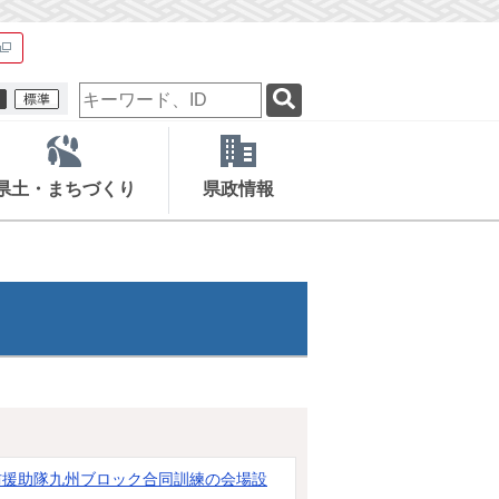
検
索
キ
ー
ワ
県土・まちづくり
県政情報
ー
ド
防援助隊九州ブロック合同訓練の会場設