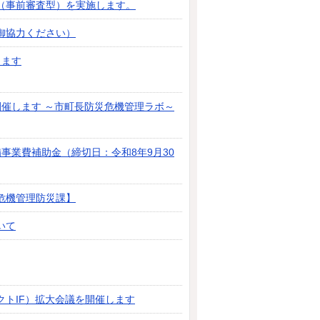
（事前審査型）を実施します。
御協力ください）
します
催します ～市町長防災危機管理ラボ～
事業費補助金（締切日：令和8年9月30
危機管理防災課】
いて
トIF）拡大会議を開催します