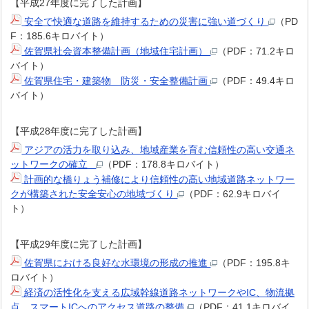
【平成27年度に完了した計画】
安全で快適な道路を維持するための災害に強い道づくり
（PD
F：185.6キロバイト）
佐賀県社会資本整備計画（地域住宅計画）
（PDF：71.2キロ
バイト）
佐賀県住宅・建築物 防災・安全整備計画
（PDF：49.4キロ
バイト）
【平成28年度に完了した計画】
アジアの活力を取り込み、地域産業を育む信頼性の高い交通ネ
ットワークの確立
（PDF：178.8キロバイト）
計画的な橋りょう補修により信頼性の高い地域道路ネットワー
クが構築された安全安心の地域づくり
（PDF：62.9キロバイ
ト）
【平成29年度に完了した計画】
佐賀県における良好な水環境の形成の推進
（PDF：195.8キ
ロバイト）
経済の活性化を支える広域幹線道路ネットワークやIC、物流拠
点、スマートICへのアクセス道路の整備
（PDF：41.1キロバイ