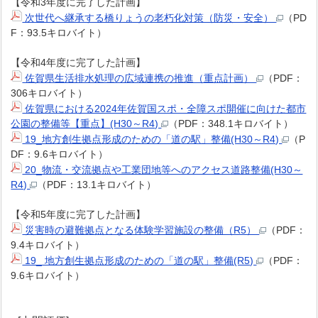
【令和3年度に完了した計画】
次世代へ継承する橋りょうの老朽化対策（防災・安全）
（PD
F：93.5キロバイト）
【令和4年度に完了した計画】
佐賀県生活排水処理の広域連携の推進（重点計画）
（PDF：
306キロバイト）
佐賀県における2024年佐賀国スポ・全障スポ開催に向けた都市
公園の整備等【重点】(H30～R4)
（PDF：348.1キロバイト）
19_地方創生拠点形成のための「道の駅」整備(H30～R4)
（P
DF：9.6キロバイト）
20_物流・交流拠点や工業団地等へのアクセス道路整備(H30～
R4)
（PDF：13.1キロバイト）
【令和5年度に完了した計画】
災害時の避難拠点となる体験学習施設の整備（R5）
（PDF：
9.4キロバイト）
19_ 地方創生拠点形成のための「道の駅」整備(R5)
（PDF：
9.6キロバイト）