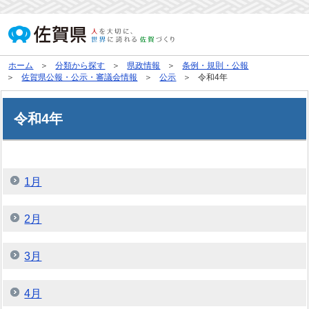
ホーム
分類から探す
県政情報
条例・規則・公報
佐賀県公報・公示・審議会情報
公示
令和4年
令和4年
1月
2月
3月
4月