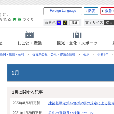
Foreign Language
防災
救急
背景色
文字サイズ
祉
しごと・産業
観光・文化・スポーツ
条例・規則・公報
佐賀県公報・公示・審議会情報
公示
令和3年
1月
1月に関する記事
2023年8月3日更新
建築基準法第42条第2項の規定による指
2021年1月29日更新
公印の登録及び抹消について