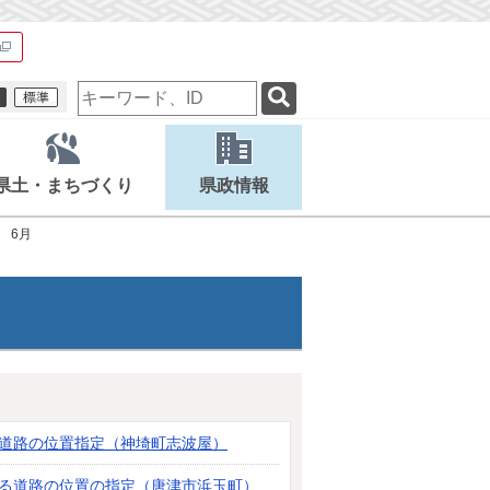
検
索
キ
ー
ワ
県土・まちづくり
県政情報
ー
ド
6月
る道路の位置指定（神埼町志波屋）
よる道路の位置の指定（唐津市浜玉町）