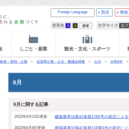
Foreign Language
防災
救急
背景色
文字サイズ
祉
しごと・産業
観光・文化・スポーツ
条例・規則・公報
佐賀県公報・公示・審議会情報
公示
令和4年
6月
6月に関する記事
2022年6月13日更新
建築基準法第42条第1項5号の規定によ
2022年6月9日更新
建築基準法第42条第1項第5号の規定に