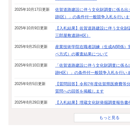
2025年10月17日更新
佐賀道路建設に伴う文化財調査に係る出
跡I区）」の条件付一般競争入札を行いま
2025年10月9日更新
【入札結果】佐賀道路建設に伴う文化財
三郎屋敷遺跡H区）
2025年9月25日更新
産業技術学院在職者訓練（生成AI関係
ペ方式）の審査結果について
2025年9月10日更新
「佐賀道路建設に伴う文化財調査に係る
跡H区）」の条件付一般競争入札を行い
2025年9月5日更新
【質問回答】令和7年度佐賀県医療費等
質問への回答を掲載します
2025年8月29日更新
【入札結果】埋蔵文化財発掘調査報告書
もっと見る