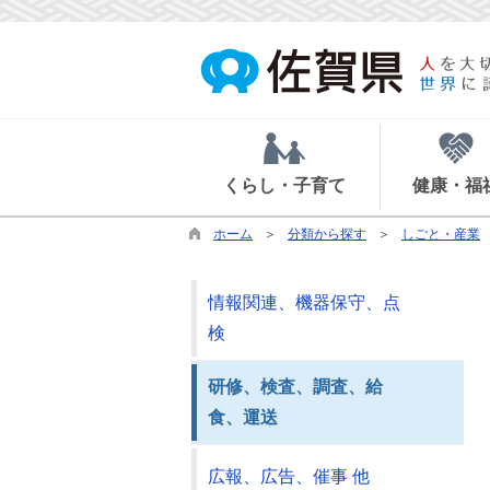
くらし・子育て
健康・福
ホーム
分類から探す
しごと・産業
情報関連、機器保守、点
検
研修、検査、調査、給
食、運送
広報、広告、催事 他