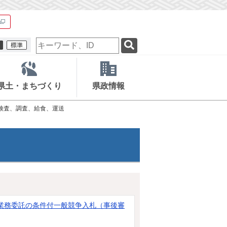
検
索
キ
ー
ワ
県土・まちづくり
県政情報
ー
ド
検査、調査、給食、運送
業務委託の条件付一般競争入札（事後審