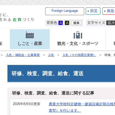
Foreign Language
防災
救急
背景色
文字サイズ
祉
しごと・産業
観光・文化・スポーツ
入札・補助金・公募事業
入札
入札（その他委託業務）
研修、
研修、検査、調査、給食、運送
研修、検査、調査、給食、運送に関する記事
2026年8月6日更新
農業大学校特定建物・建築設備定期点検
査型）を行います。