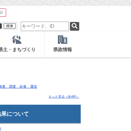
検
索
キ
ー
ワ
県土・まちづくり
県政情報
ー
ド
検査、調査、給食、運送
もっと見る（全4件）
結果について
p