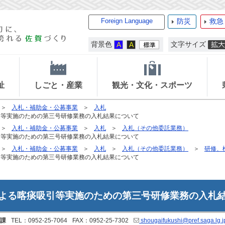
Foreign Language
防災
救急
背景色
文字サイズ
祉
しごと・産業
観光・文化・スポーツ
入札・補助金・公募事業
入札
引等実施のための第三号研修業務の入札結果について
入札・補助金・公募事業
入札
入札（その他委託業務）
引等実施のための第三号研修業務の入札結果について
入札・補助金・公募事業
入札
入札（その他委託業務）
研修、
引等実施のための第三号研修業務の入札結果について
による喀痰吸引等実施のための第三号研修業務の入札
課
TEL：0952-25-7064
FAX：0952-25-7302
shougaifukushi@pref.saga.lg.j