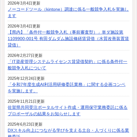
2026年3月4日更新
ノーコードツール（kintone）調達に係る一般競争入札を実施し
ます
2026年3月4日更新
【県内】「条件付一般競争入札（事前審査型）」単ダ施設第
1109900-001号 有田ダムダム施設修繕賃貸借（水質改善装置賃
貸借）
2026年2月27日更新
「IT資産管理システムライセンス賃貸借契約」に係る条件付一
般競争入札について
2025年12月24日更新
「令和7年度生成AI利活用研修委託業務」に関する企画コンペ
を実施します。
2025年11月21日更新
佐賀県共同受注ポータルサイト作成・運用保守業務委託に係る
プロポーザルの結果をお知らせします
2025年6月23日更新
DXスキル向上につながる学びを支える土台・人づくりに係る業
務委託