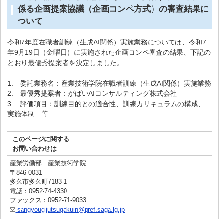
係る企画提案協議（企画コンペ方式）の審査結果に
ついて
令和7年度在職者訓練（生成AI関係）実施業務については、令和7
年9月19日（金曜日）に実施された企画コンペ審査の結果、下記の
とおり最優秀提案者を決定しました。
1. 委託業務名：産業技術学院在職者訓練（生成AI関係）実施業務
2. 最優秀提案者：がばいAIコンサルティング株式会社
3. 評価項目：訓練目的との適合性、訓練カリキュラムの構成、
実施体制 等
このページに関する
お問い合わせは
産業労働部 産業技術学院
〒846-0031
多久市多久町7183-1
電話：0952-74-4330
ファックス：0952-71-9033
sangyougijutsugakuin@pref.saga.lg.jp