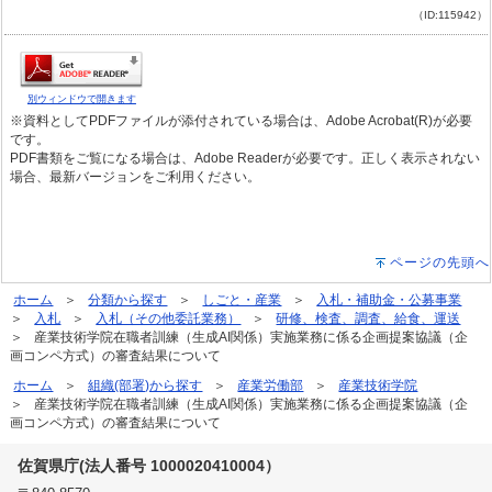
（ID:115942）
別ウィンドウで開きます
※資料としてPDFファイルが添付されている場合は、Adobe Acrobat(R)が必要
です。
PDF書類をご覧になる場合は、Adobe Readerが必要です。正しく表示されない
場合、最新バージョンをご利用ください。
ページの先頭へ
ホーム
分類から探す
しごと・産業
入札・補助金・公募事業
入札
入札（その他委託業務）
研修、検査、調査、給食、運送
産業技術学院在職者訓練（生成AI関係）実施業務に係る企画提案協議（企
画コンペ方式）の審査結果について
ホーム
組織(部署)から探す
産業労働部
産業技術学院
産業技術学院在職者訓練（生成AI関係）実施業務に係る企画提案協議（企
画コンペ方式）の審査結果について
佐賀県庁(法人番号 1000020410004）