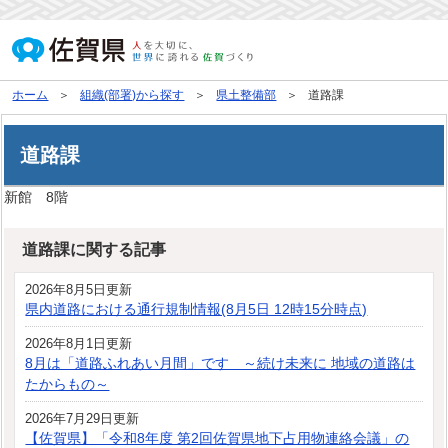
ホーム
組織(部署)から探す
県土整備部
道路課
道路課
新館 8階
道路課に関する記事
2026年8月5日更新
県内道路における通行規制情報(8月5日 12時15分時点)
2026年8月1日更新
8月は「道路ふれあい月間」です ～続け未来に 地域の道路は
たからもの～
2026年7月29日更新
【佐賀県】「令和8年度 第2回佐賀県地下占用物連絡会議」の