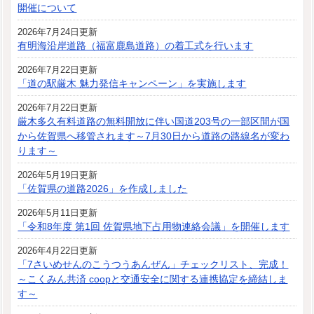
開催について
2026年7月24日更新
有明海沿岸道路（福富鹿島道路）の着工式を行います
2026年7月22日更新
「道の駅厳木 魅力発信キャンペーン」を実施します
2026年7月22日更新
厳木多久有料道路の無料開放に伴い国道203号の一部区間が国
から佐賀県へ移管されます～7月30日から道路の路線名が変わ
ります～
2026年5月19日更新
「佐賀県の道路2026」を作成しました
2026年5月11日更新
「令和8年度 第1回 佐賀県地下占用物連絡会議」を開催します
2026年4月22日更新
「7さいめせんのこうつうあんぜん」チェックリスト、完成！
～こくみん共済 coopと交通安全に関する連携協定を締結しま
す～