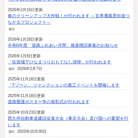
2026年2月16日更新
春のクリーンアップ大作戦！が行われます ～玄界灘風景街道つ
ながるプロジェクト～
期日
2026年1月28日更新
令和8年度「道路ふれあい月間」推進標語募集のお知らせ
2026年1月8日更新
「佐賀城下ひなまつりおもてなし清掃」が行われます
2026年2月7日
期日
2025年11月18日更新
「Tゾーン」 ジャンクションの着工イベントを開催します
2025年11月18日更新
道路愛護ポスター等の表彰式が行われます
2025年10月23日更新
西九州自動車道建設促進大会（東京大会）及び国への要望を行
います
2025年10月30日
期日