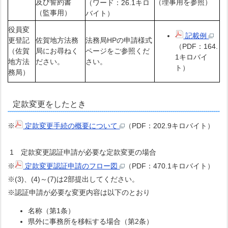
及び誓約書
（理事用を参照）
（ワード：26.1キロ
（監事用）
バイト）
役員変
記載例
更登記
佐賀地方法務
法務局HPの申請様式
（PDF：164.
（佐賀
局にお尋ねく
ページをご参照くだ
1キロバイ
地方法
ださい。
さい。
ト）
務局）
定款変更をしたとき
※
定款変更手続の概要について
（PDF：202.9キロバイト）
1 定款変更認証申請が必要な定款変更の場合
※
定款変更認証申請のフロー図
（PDF：470.1キロバイト）
※(3)、(4)～(7)は2部提出してください。
※認証申請が必要な変更内容は以下のとおり
名称（第1条）
県外に事務所を移転する場合（第2条）