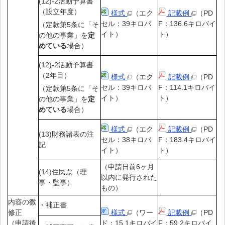
(12)-2活動予算書
（設立年度）
様式
（エク
記載例
（PD
セル：39キロバ
F：136.6キロバイ
（定款第5条に「そ
イト）
ト）
の他の事業」を
定
めている
場合）
(12)-2活動予算書
（2年目）
様式
（エク
記載例
（PD
セル：39キロバ
F：114.1キロバイ
（定款第5条に「そ
イト）
ト）
の他の事業」を
定
めている
場合）
様式
（エク
記載例
（PD
(13)財務諸表の注
セル：38キロバ
F：183.4キロバイ
記
イト）
ト）
（申請日前6ヶ月
(14)住民票（理
以内に発行された
事・監事）
もの）
内容の微
・補正書
修正
様式
（ワー
記載例
（PD
（申請後
ド：15.1キロバイ
F：59.2キロバイ