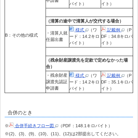
申請書
バイト）
イト）
（清算の途中で清算人が交代する場合）
様式
（ワ
記載例
（P
・清算人就
B：その他の様式
ード：14.2キロ
DF：34.8キロバ
任届出書
バイト）
イト）
（残余財産譲渡先を定款で定めなかった場
合）
・残余財産
様式
（ワ
記載例
（P
譲渡先認証
ード：14.2キロ
DF：35.1キロバ
申請書
バイト）
イト）
合併のとき
※
合併手続きフロー図
（PDF：148.1キロバイト）
※(2)、(3)、(9)、(10)、(11)、(12)は2部提出してください。