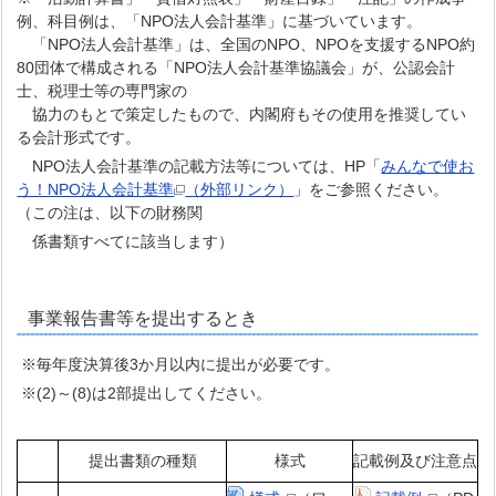
例、科目例は、「NPO法人会計基準」に基づいています。
「NPO法人会計基準」は、全国のNPO、NPOを支援するNPO約
80団体で構成される「NPO法人会計基準協議会」が、公認会計
士、税理士等の専門家の
協力のもとで策定したもので、内閣府もその使用を推奨してい
る会計形式です。
NPO法人会計基準の記載方法等については、HP「
みんなで使お
う！NPO法人会計基準
（外部リンク）
」をご参照ください。
（この注は、以下の財務関
係書類すべてに該当します）
事業報告書等を提出するとき
※毎年度決算後3か月以内に提出が必要です。
※(2)～(8)は2部提出してください。
提出書類の種類
様式
記載例及び注意点