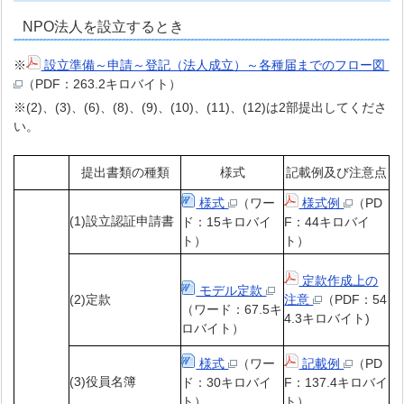
NPO法人を設立するとき
※
設立準備～申請～登記（法人成立）～各種届までのフロー図
（PDF：263.2キロバイト）
※(2)、(3)、(6)、(8)、(9)、(10)、(11)、(12)は2部提出してくださ
い。
提出書類の種類
様式
記載例及び注意点
様式
（ワー
様式例
（PD
(1)設立認証申請書
ド：15キロバイ
F：44キロバイ
ト）
ト）
定款作成上の
モデル定款
(2)定款
注意
（PDF：54
（ワード：67.5キ
4.3キロバイト)
ロバイト）
様式
（ワー
記載例
（PD
(3)役員名簿
ド：30キロバイ
F：137.4キロバイ
ト）
ト）