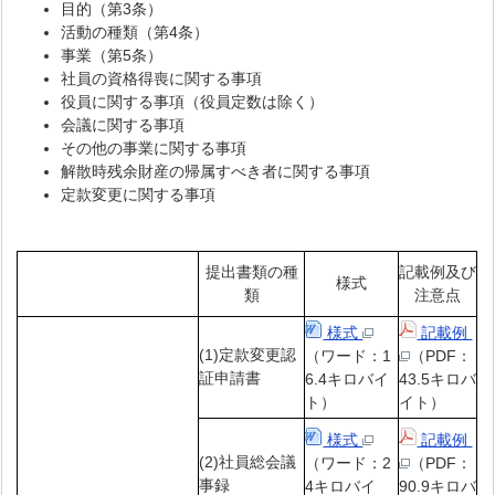
目的（第3条）
活動の種類（第4条）
事業（第5条）
社員の資格得喪に関する事項
役員に関する事項（役員定数は除く）
会議に関する事項
その他の事業に関する事項
解散時残余財産の帰属すべき者に関する事項
定款変更に関する事項
提出書類の種
記載例及び
様式
類
注意点
様式
記載例
(1)定款変更認
（ワード：1
（PDF：
証申請書
6.4キロバイ
43.5キロバ
ト）
イト）
様式
記載例
(2)社員総会議
（ワード：2
（PDF：
事録
4キロバイ
90.9キロバ