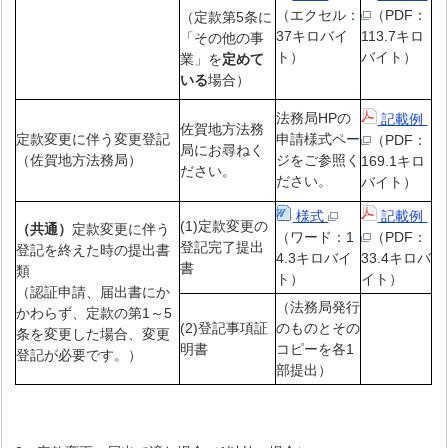
（エクセル：
（PDF：
（定款第5条に
37キロバイ
113.7キロ
「その他の事
ト）
バイト）
業」を
定めて
いる
場合）
法務局HPの
記載例
佐賀地方法務
定款変更に伴う変更登記
申請様式ペー
（PDF：
局にお尋ねく
（佐賀地方法務局）
ジをご参照く
169.1キロ
ださい。
ださい。
バイト）
様式
記載例
(1)定款変更の
（共通）
定款変更に伴う
（ワード：1
（PDF：
登記完了提出
登記を終えた時の提出書
4.3キロバイ
33.4キロバ
書
類
ト）
イト）
（認証申請、届出書にか
（法務局発行
かわらず、定款の第1～5
(2)登記事項証
のものとその
条を変更した場合、変更
明書
コピーを各1
登記が必要です。）
部提出）