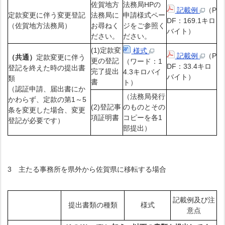
佐賀地方
法務局HPの
記載例
（P
定款変更に伴う変更登記
法務局に
申請様式ペー
DF：169.1キロ
（佐賀地方法務局）
お尋ねく
ジをご参照く
バイト）
ださい。
ださい。
(1)定款変
様式
記載例
（P
（共通）
定款変更に伴う
更の登記
（ワード：1
DF：33.4キロ
登記を終えた時の提出書
完了提出
4.3キロバイ
バイト）
類
書
ト）
（認証申請、届出書にか
（法務局発行
かわらず、定款の第1～5
(2)登記事
のものとその
条を変更した場合、変更
項証明書
コピーを各1
登記が必要です）
部提出）
3 主たる事務所を県外から佐賀県に移転する場合
記載例及び注
提出書類の種類
様式
意点