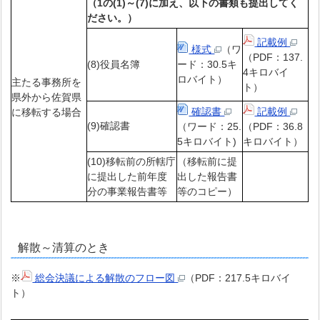
（1の(1)～(7)に加え、以下の書類も提出してく
ださい。）
記載例
様式
（ワ
（PDF：137.
(8)役員名簿
ード：30.5キ
4キロバイ
ロバイト）
主たる事務所を
ト）
県外から佐賀県
確認書
記載例
に移転する場合
(9)確認書
（ワード：25.
（PDF：36.8
5キロバイト)
キロバイト）
(10)移転前の所轄庁
（移転前に提
に提出した前年度
出した報告書
分の事業報告書等
等のコピー）
解散～清算のとき
※
総会決議による解散のフロー図
（PDF：217.5キロバイ
ト）