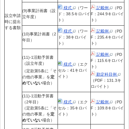
様式
（ワー
記載例
（PD
(9)事業計画書（設
ド：38.5キロバイ
F：244.9キロバイ
設立申請
立年度）
ト）
ト）
時に提出
する書類
様式
（ワー
記載例
（PD
(10)事業計画書（2
ド：38キロバイ
F：235.4キロバイ
年目）
ト）
ト）
記載例
（PD
(11)-1活動予算書
F：115.6キロバイ
（設立年度）
様式
（エク
ト）
セル：41キロバ
（定款第5条に「そ
勘定科目例
イト）
の他の事業」を
定
（PDF：131.3キ
めていない
場合）
ロバイト）
(11)-1活動予算書
（2年目）
様式
（エク
記載例
（PD
（定款第5条に「そ
セル：35キロバ
F：109.8キロバイ
の他の事業」を
定
イト）
ト）
めていない
場合）