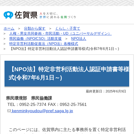
ホーム
分類から探す
くらし・子育て
人権・男女共同参画・市民活動・UD（ユニバーサルデザイン）
県民協働（NPO/CSO）活動支援
NPO法人
特定非営利活動促進法（NPO法）各種様式
【NPO法】特定非営利活動法人認証申請書等様式(令和7年6月1日～)
【NPO法】特定非営利活動法人認証申請書等様
式(令和7年6月1日～)
最終更新日：
2025年6月9日
県民環境部 県民協働課
TEL：0952-25-7374
FAX：0952-25-7561
kenminkyoudou@pref.saga.lg.jp
このページには、佐賀県内に主たる事務所を置く特定非営利活