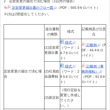
2 定款変更の届出で済む場合（1以外の場合）
※
定款変更届出書のフロー図
（PDF：565.9キロバイト）
※(3)は2部提出してください。
提出書類
記載例及び注意
様式
の種類
点
様式
記載例
（P
(1)定款変
（ワード：1
DF：44.4キロ
更届出書
4.7キロバイ
バイト）
ト）
様式
記載例（事
定款変更の届出で済む場
(2)社員総
（ワード：2
務所移転）
合
会議事録
9.5キロバイ
（PDF：91.8キ
ト）
ロバイト）
（現行定款を
変更し作成し
(3)新定款
てくださ
い。）