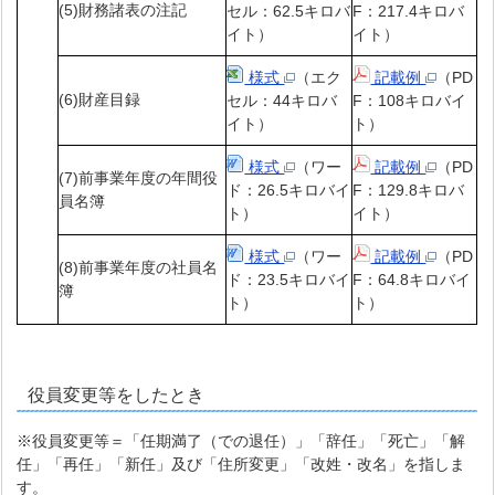
(5)財務諸表の注記
セル：62.5キロバ
F：217.4キロバ
イト）
イト）
様式
（エク
記載例
（PD
(6)財産目録
セル：44キロバ
F：108キロバイ
イト）
ト）
様式
（ワー
記載例
（PD
(7)前事業年度の年間役
ド：26.5キロバイ
F：129.8キロバ
員名簿
ト）
イト）
様式
（ワー
記載例
（PD
(8)前事業年度の社員名
ド：23.5キロバイ
F：64.8キロバイ
簿
ト）
ト）
役員変更等をしたとき
※役員変更等＝「任期満了（での退任）」「辞任」「死亡」「解
任」「再任」「新任」及び「住所変更」「改姓・改名」を指しま
す。