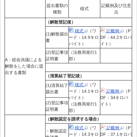
提出書類の
記載例及び注意
様式
種類
点
（解散登記後）
様式
（ワ
記載例
（P
(1)解散届出
ード：14.9キロ
DF：44.2キロバ
書
バイト）
イト）
(2)登記事項
（法務局発行1
証明書
部）
A：総会決議による
解散をした場合に提
出する書類
（清算結了登記後）
様式
（ワ
(1)清算結了
ード：14.1キロ
記載例
（P
届出書
バイト）
DF：34キロバ
(2)登記事項
（法務局発行1
イト）
証明書
部）
（解散認定を請求する場合）
様式
（ワ
記載例
（P
・解散認定
ード：14.3キロ
DF：37.1キロバ