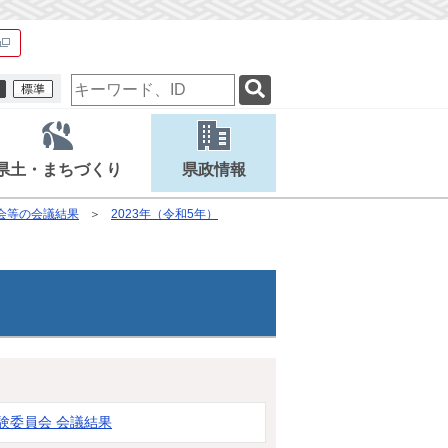
検
索
キ
ー
ワ
県土・まちづくり
県政情報
ー
ド
会等の会議結果
2023年（令和5年）
験委員会 会議結果