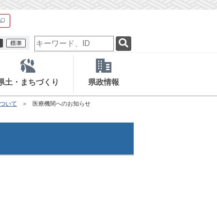
検
索
キ
ー
ワ
県土・まちづくり
県政情報
ー
ド
ついて
医療機関へのお知らせ