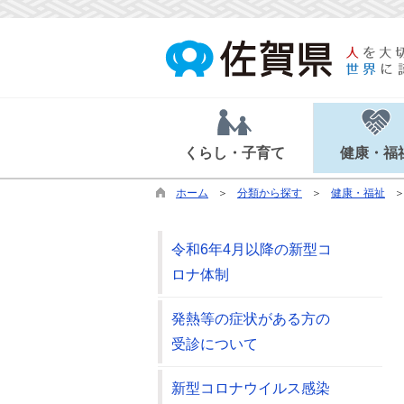
くらし・子育て
健康・福
ホーム
分類から探す
健康・福祉
令和6年4月以降の新型コ
ロナ体制
発熱等の症状がある方の
受診について
新型コロナウイルス感染