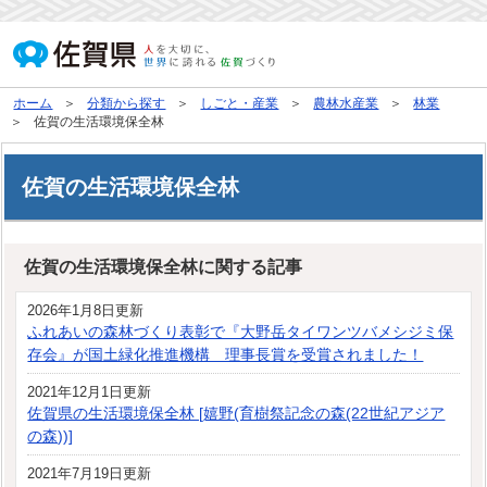
ホーム
分類から探す
しごと・産業
農林水産業
林業
佐賀の生活環境保全林
佐賀の生活環境保全林
佐賀の生活環境保全林に関する記事
2026年1月8日更新
ふれあいの森林づくり表彰で『大野岳タイワンツバメシジミ保
存会』が国土緑化推進機構 理事長賞を受賞されました！
2021年12月1日更新
佐賀県の生活環境保全林 [嬉野(育樹祭記念の森(22世紀アジア
の森))]
2021年7月19日更新