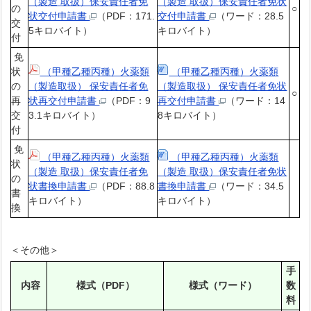
（製造 取扱）保安責任者免
（製造 取扱）保安責任者免状
の
○
状交付申請書
（PDF：171.
交付申請書
（ワード：28.5
交
5キロバイト）
キロバイト）
付
免
状
（甲種乙種丙種）火薬類
（甲種乙種丙種）火薬類
の
（製造取扱） 保安責任者免
（製造取扱） 保安責任者免状
○
再
状再交付申請書
（PDF：9
再交付申請書
（ワード：14
交
3.1キロバイト）
8キロバイト）
付
免
（甲種乙種丙種）火薬類
（甲種乙種丙種）火薬類
状
（製造 取扱）保安責任者免
（製造 取扱）保安責任者免状
の
状書換申請書
（PDF：88.8
書換申請書
（ワード：34.5
書
キロバイト）
キロバイト）
換
＜その他＞
手
内容
様式（PDF）
様式（ワード）
数
料