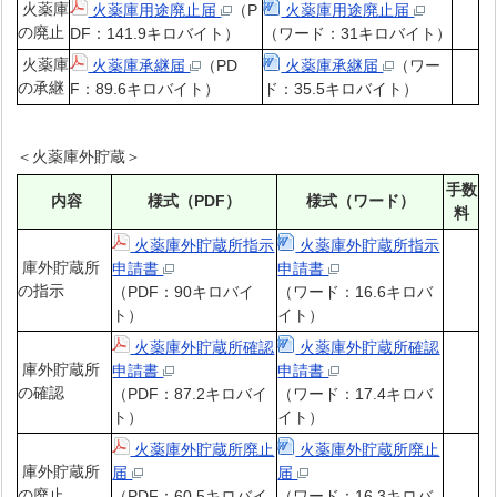
火薬庫
火薬庫用途廃止届
（P
火薬庫用途廃止届
の廃止
DF：141.9キロバイト）
（ワード：31キロバイト）
火薬庫
火薬庫承継届
（PD
火薬庫承継届
（ワー
の承継
F：89.6キロバイト）
ド：35.5キロバイト）
＜火薬庫外貯蔵＞
手数
内容
様式（PDF）
様式（ワード）
料
火薬庫外貯蔵所指示
火薬庫外貯蔵所指示
庫外貯蔵所
申請書
申請書
の指示
（PDF：90キロバイ
（ワード：16.6キロバ
ト）
イト）
火薬庫外貯蔵所確認
火薬庫外貯蔵所確認
庫外貯蔵所
申請書
申請書
の確認
（PDF：87.2キロバイ
（ワード：17.4キロバ
ト）
イト）
火薬庫外貯蔵所廃止
火薬庫外貯蔵所廃止
庫外貯蔵所
届
届
の廃止
（PDF：60.5キロバイ
（ワード：16.3キロバ