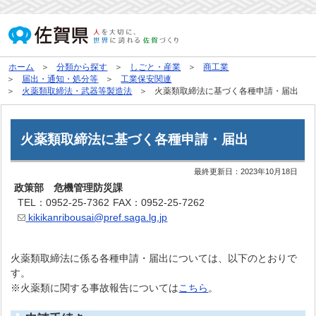
ホーム
分類から探す
しごと・産業
商工業
届出・通知・処分等
工業保安関連
火薬類取締法・武器等製造法
火薬類取締法に基づく各種申請・届出
火薬類取締法に基づく各種申請・届出
最終更新日：
2023年10月18日
政策部 危機管理防災課
TEL：0952-25-7362
FAX：0952-25-7262
kikikanribousai@pref.saga.lg.jp
火薬類取締法に係る各種申請・届出については、以下のとおりで
す。
※火薬類に関する事故報告については
こちら
。