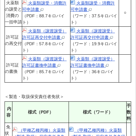
火薬類
火薬類譲受・消費許
火薬類譲受・消費許
の譲受と
可申請書
可申請書
○
消費の
（PDF：88.7キロバイ
（ワード：37.5キロバイ
一括申請
ト）
ト）
火薬類（譲渡譲受）
火薬類（譲渡譲受）
許可証
許可証再交付申請書
許可証再交付申請書
の再交付
（PDF：57.8キロバイ
（ワード：19.9キロバイ
ト）
ト）
火薬類（譲渡譲受）
火薬類（譲渡譲受）
許可証
許可証書換申請書
許可証書換申請書
の書換
（PDF：85.7キロバイ
（ワード：36キロバイ
ト）
ト）
＜製造・取扱保安責任者免状
＞
手
内
様式（PDF）
様式（ワード）
数
容
料
免
（甲種乙種丙種）火薬類
（甲種乙種丙種）火薬類
状