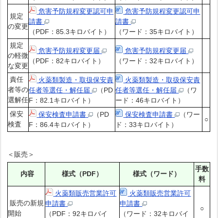
危害予防規程変更認可申
危害予防規程変更認可申
規定
請書
請書
の変更
（PDF：85.3キロバイト）
（ワード：35キロバイト）
規定
危害予防規程変更届
危害予防規程変更届
の軽微
（PDF：82キロバイト）
（ワード：32キロバイト）
な変更
責任
火薬類製造・取扱保安責
火薬類製造・取扱保安責
者等の
任者等選任・解任届
（PD
任者等選任・解任届
（ワ
選解任
F：82.1キロバイト）
ード：46キロバイト）
保安
保安検査申請書
（PD
保安検査申請書
（ワー
○
検査
F：86.4キロバイト）
ド：33キロバイト）
＜販売＞
手数
内容
様式（PDF）
様式（ワード）
料
火薬類販売営業許可
火薬類販売営業許可
販売の新規
申請書
申請書
○
開始
（PDF：92キロバイ
（ワード：32キロバイ