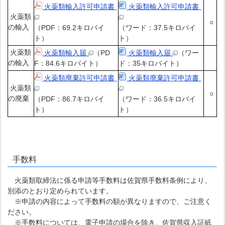
火薬類輸入許可申請書
火薬類輸入許可申請書
火薬類
○
の輸入
（PDF：69.2キロバイ
（ワード：37.5キロバイ
ト）
ト）
火薬類
火薬類輸入届
（PD
火薬類輸入届
（ワー
の輸入
F：84.6キロバイト）
ド：35キロバイト）
火薬類廃棄許可申請書
火薬類廃棄許可申請書
火薬類
○
の廃棄
（PDF：86.7キロバイ
（ワード：36.5キロバイ
ト）
ト）
手数料
火薬類取締法
に係る申請等手数料は佐賀県手数料条例により、
別添のとおり定められています。
※申請の内容によって手数料の額が異なりますので、ご注意く
ださい。
※手数料については、電子申請の場合を除き、佐賀県収入証紙