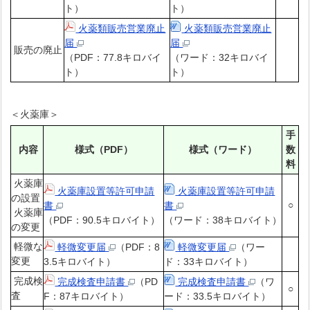
ト）
ト）
火薬類販売営業廃止
火薬類販売営業廃止
届
届
販売
の廃止
（PDF：77.8キロバイ
（ワード：32キロバイ
ト）
ト）
＜火薬庫＞
手
内容
様式（PDF）
様式（ワード）
数
料
火薬庫
火薬庫設置等許可申請
火薬庫設置等許可申請
の設置
○
書
書
火薬庫
（PDF：90.5キロバイト）
（ワード：38キロバイト）
の変更
軽微な
軽微変更届
（PDF：8
軽微変更届
（ワー
変更
3.5キロバイト）
ド：33キロバイト）
完成検
完成検査申請書
（PD
完成検査申請書
（ワ
○
査
F：87キロバイト）
ード：33.5キロバイト）