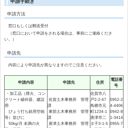
申請手続き
申請方法
窓口もしくは郵送受付
（窓口において申請をされる場合は、事前にご連絡くださ
い。）
申請先
内容により申請先が異なりますのでご注意ください。
電話番
申請内容
申請先
住所
号
・加工品（煙火、コン
佐賀市八
クリート破砕器、建設
佐賀土木事務所 管理
戸2-2-67
0952-2
用
課
鳥栖市元
4-4406
びょう打ち銃用空砲
東部土木事務所 管理
町1234-1
0942-8
等）並びに
課
唐津市二
1-3414
50kg/月 未満の火
唐津土木事務所 管理
タ子3-1-5
0955-7