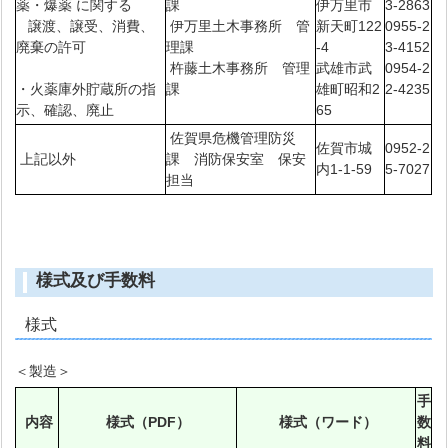
薬・爆薬 に関する
課
伊万里市
3-2863
譲渡、譲受、消費、
伊万里土木事務所 管
新天町122
0955-2
廃棄の許可
理課
-4
3-4152
杵藤土木事務所 管理
武雄市武
0954-2
・火薬庫外貯蔵所の指
課
雄町昭和2
2-4235
示、確認、廃止
65
佐賀県危機管理防災
佐賀市城
0952-2
上記以外
課 消防保安室 保安
内1-1-59
5-7027
担当
様式及び手数料
様式
＜製造＞
手
内容
様式（PDF）
様式（ワード）
数
料