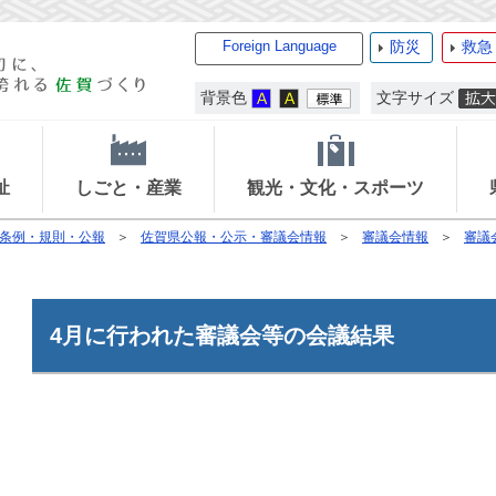
Foreign Language
防災
救急
背景色
文字サイズ
祉
しごと・産業
観光・文化・スポーツ
条例・規則・公報
佐賀県公報・公示・審議会情報
審議会情報
審議
4月に行われた審議会等の会議結果