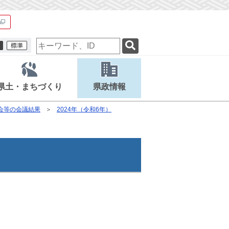
検
索
キ
ー
ワ
県土・まちづくり
県政情報
ー
ド
会等の会議結果
2024年（令和6年）