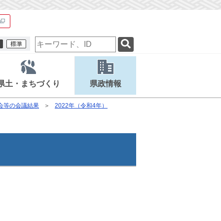
検
索
キ
ー
ワ
県土・まちづくり
県政情報
ー
ド
会等の会議結果
2022年（令和4年）