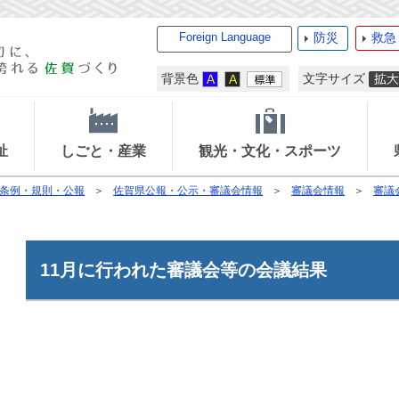
Foreign Language
防災
救急
背景色
文字サイズ
祉
しごと・産業
観光・文化・スポーツ
条例・規則・公報
佐賀県公報・公示・審議会情報
審議会情報
審議
11月に行われた審議会等の会議結果