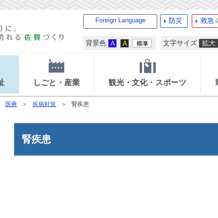
Foreign Language
防災
救急
背景色
文字サイズ
祉
しごと・産業
観光・文化・スポーツ
医療
疾病対策
腎疾患
腎疾患