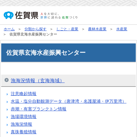
ホーム
分類から探す
しごと・産業
農林水産業
水産業
佐賀県玄海水産振興センター
佐賀県玄海水産振興センター
漁海況情報（玄海海域）
注意喚起情報
水温・塩分自動観測データ（唐津湾・名護屋浦・伊万里湾）
赤潮・有害プランクトン情報
漁場環境情報
漁海況情報
真珠養殖情報