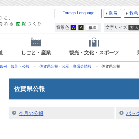
Foreign Language
防災
救急
背景色
文字サイズ
祉
しごと・産業
観光・文化・スポーツ
条例・規則・公報
佐賀県公報・公示・審議会情報
佐賀県公報
佐賀県公報
今月の公報
バッ