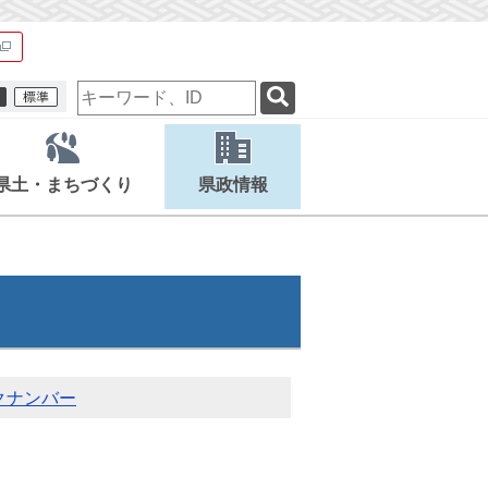
検
索
キ
ー
ワ
県土・まちづくり
県政情報
ー
ド
クナンバー