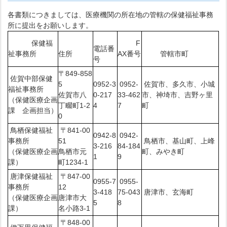
各書類につきましては、医療機関の所在地の管轄の保健福祉事務
所に提出をお願いします。
保健福
F
電話番
祉事務所
住所
AX番号
管轄市町
号
〒849-858
佐賀中部保健
5
0952-3
0952-
佐賀市、多久市、小城
福祉事務所
佐賀市八
0-217
33-462
市、神埼市、吉野ヶ里
（保健医療企画
丁畷町1-2
4
7
町
課 企画担当）
0
鳥栖保健福祉
〒841-00
0942-8
0942-
事務所
51
鳥栖市、基山町、上峰
3-216
84-184
（保健医療企画
鳥栖市元
町、みやき町
1
9
課）
町1234-1
唐津保健福祉
〒847-00
0955-7
0955-
事務所
12
3-418
75-043
唐津市、玄海町
（保健医療企画
唐津市大
5
8
課）
名小路3-1
〒848-00