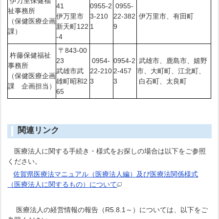
伊万里保健福
41
0955-2
0955-
祉事務所
伊万里市
3-210
22-382
伊万里市、有田町
（保健医療企画
新天町122
1
9
課）
-4
〒843-00
杵藤保健福祉
23
0954-
0954-2
武雄市、鹿島市、嬉野
事務所
武雄市武
22-210
2-457
市、大町町、江北町、
（保健医療企画
雄町昭和2
3
3
白石町、太良町
課 企画担当）
65
関連リンク
医療法人に関する手続き・様式をお探しの場合は以下をご参照
ください。
佐賀県医療法マニュアル（医療法人編）及び医療法関係様式
（医療法人に関するもの）について
医療法人の経営情報の報告（R5.8.1～）については、以下をご