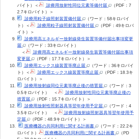
バイト）＜
診療用放射性同位元素等備付届
（PDF：7
2.7キロバイト）＞
診療用粒子線照射装置備付届
（ワード：58キロバイ
ト）＜
診療用粒子線照射装置備付届
（PDF：49キロバ
イト）＞
診療用高エネルギー放射線発生装置等備付届出事項変更
届
（ワード：33キロバイト）
＜
診療用高エネルギー放射線発生装置等備付届出事項
変更届
（PDF：17.7キロバイト）＞
診療用エックス線装置等廃止届
（ワード：36キロバイ
ト）＜
診療用エックス線装置等廃止届
（PDF：18.3キ
ロバイト）＞
診療用放射線同位元素等廃止後の措置届
（ワード：3
0.5キロバイト） ＜
診療用放射性同位元素等廃止後の
措置届
（PDF：15.7キロバイト）＞
診療用放射性照射器具等翌年使用予定届
（ワード：4
3.5キロバイト） ＜
診療用放射線照射器具等翌年使用予
定届
（PDF：48.9キロバイト）＞
医療機器の共同利用に関する計画書
（ワード：22.2キ
ロバイト）
医療機器の共同利用に関する計画書
（PD