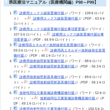
県医療法マニュアル（医療機関編）P98～P99】
診療用エックス線装置備付届
（ワード：109キロバイ
ト） ＜
診療用エックス線装置備付届
（PDF：63.6キ
ロバイト）＞
診療用エックス線装置備付届出事項変更届
（ワード：
107.5キロバイト）＜
診療用エックス線装置備付届出事
項変更届
（PDF：64.9キロバイト）＞
診療用高エネルギー放射線発生装置備付届
（ワード：
59.5キロバイト）＜
診療用高エネルギー放射線発生装置
備付届
（PDF：48.1キロバイト）＞
診療用放射線照射装置備付届
（ワード：88キロバイ
ト）＜
診療用放射線照射装置備付届
（PDF：56.3キロ
バイト）＞
診療用放射線照射器具備付届
（ワード：89キロバイ
ト）＜
診療用放射線照射器具備付届
（PDF：58.1キロ
バイト）＞
放射性同位元素装備診療機器備付届
（ワード：52キロ
バイト） ＜
放射線同位元素装備診療機器備付届
（P
DF：49.1キロバイト）＞
診療用放射性同位元素等備付届
（ワード：150.5キロ