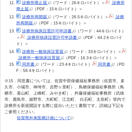
診療所廃止届
（ワード：26キロバイト）＜
診療所
廃止届
（PDF：15キロバイト）＞
診療所再開届
（ワード：26.5キロバイト）＜
診療
所再開届
（PDF：15キロバイト）＞
診療所病床設置許可申請書
（ワード：44キロバイト）
＜
診療所病床設置許可申請書
（PDF：44.2キロバイ
ト）＞
診療所一般病床設置届
（ワード：33キロバイト）＜
診療所一般病床設置届
（PDF：16.3キロバイト）＞
同意書
（ワード：23.4キロバイト）
同意書
（PD
F：58.4キロバイト）
※15．同意書については、佐賀中部保健福祉事務所（佐賀市、多
久市、小城市、神埼市、吉野ヶ里町）、鳥栖保健福祉事務所（鳥
栖市、基山町、上峰町、みやき町）、杵藤保健福祉事務所（武雄
市、鹿島市、嬉野市、大町町、江北町、 白石町、太良町）管内で
診療所を新規開設する際に提出いただく書類です。詳細は下記を
ご参照ください。
佐賀県外来医療計画について