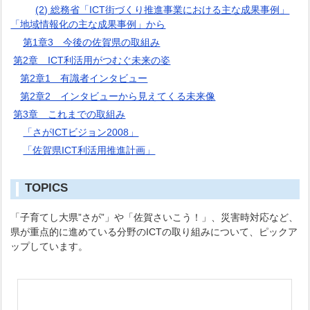
(2) 総務省「ICT街づくり推進事業における主な成果事例」
「地域情報化の主な成果事例」から
第1章3 今後の佐賀県の取組み
第2章 ICT利活用がつむぐ未来の姿
第2章1 有識者インタビュー
第2章2 インタビューから見えてくる未来像
第3章 これまでの取組み
「さがICTビジョン2008」
「佐賀県ICT利活用推進計画」
TOPICS
「子育てし大県”さが”」や「佐賀さいこう！」、災害時対応など、
県が重点的に進めている分野のICTの取り組みについて、ピックア
ップしています。