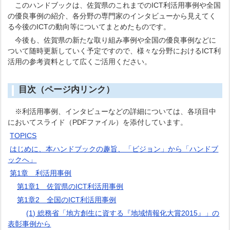
このハンドブックは、佐賀県のこれまでのICT利活用事例や全国
の優良事例の紹介、各分野の専門家のインタビューから見えてく
る今後のICTの動向等についてまとめたものです。
今後も、佐賀県の新たな取り組み事例や全国の優良事例などに
ついて随時更新していく予定ですので、様々な分野におけるICT利
活用の参考資料として広くご活用ください。
目次（ページ内リンク）
※利活用事例、インタビューなどの詳細については、各項目中
においてスライド（PDFファイル）を添付しています。
TOPICS
はじめに、本ハンドブックの趣旨、「ビジョン」から「ハンドブ
ックへ」
第1章 利活用事例
第1章1 佐賀県のICT利活用事例
第1章2 全国のICT利活用事例
(1) 総務省「地方創生に資する『地域情報化大賞2015』」の
表彰事例から