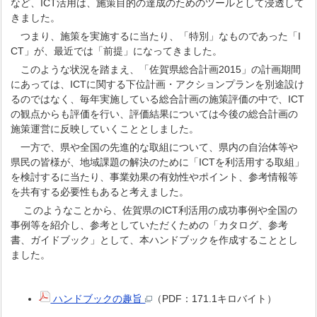
など、ICT活用は、施策目的の達成のためのツールとして浸透して
きました。
つまり、施策を実施するに当たり、「特別」なものであった「I
CT」が、最近では「前提」になってきました。
このような状況を踏まえ、「佐賀県総合計画2015」の計画期間
にあっては、ICTに関する下位計画・アクションプランを別途設け
るのではなく、毎年実施している総合計画の施策評価の中で、ICT
の観点からも評価を行い、評価結果については今後の総合計画の
施策運営に反映していくこととしました。
一方で、県や全国の先進的な取組について、県内の自治体等や
県民の皆様が、地域課題の解決のために「ICTを利活用する取組」
を検討するに当たり、事業効果の有効性やポイント、参考情報等
を共有する必要性もあると考えました。
このようなことから、佐賀県のICT利活用の成功事例や全国の
事例等を紹介し、参考としていただくための「カタログ、参考
書、ガイドブック」として、本ハンドブックを作成することとし
ました。
ハンドブックの趣旨
（PDF：171.1キロバイト）