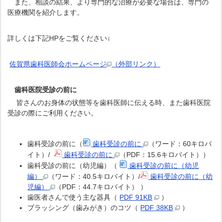
また、相談の結果、より専門的な治療が必要な場合は、専門の
医療機関を紹介します。
詳しくは下記HPをご覧ください↓
佐賀県歯科医師会ホームページ
（外部リンク）
歯科医院受診の前に
皆さんのお身体の状態等を歯科医師に伝える時、また歯科医院
受診の際にご利用ください。
歯科受診の前に（
歯科受診の前に
（ワード：60キロバ
イト）/
歯科受診の前に
（PDF：15.6キロバイト））
歯科受診の前に（幼児編）（
歯科受診の前に（幼児
編）
（ワード：40.5キロバイト）/
歯科受診の前に（幼
児編）
（PDF：44.7キロバイト） ）
歯医者さんで使う主な器具（
PDF 91KB
）
ブラッシング（歯みがき）のコツ（
PDF 38KB
）