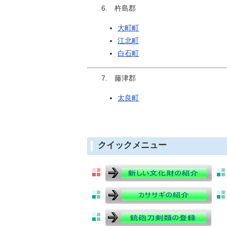
6. 杵島郡
大町町
江北町
白石町
7. 藤津郡
太良町
クイックメニュー