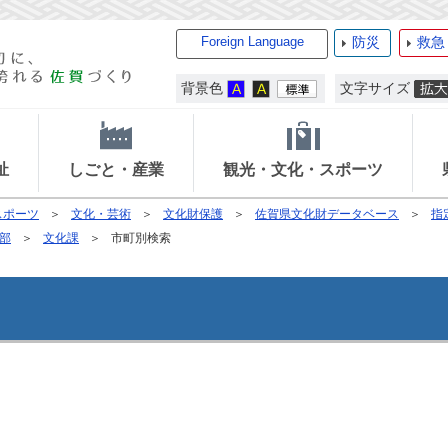
Foreign Language
防災
救急
背景色
文字サイズ
祉
しごと・産業
観光・文化・スポーツ
スポーツ
文化・芸術
文化財保護
佐賀県文化財データベース
指
部
文化課
市町別検索