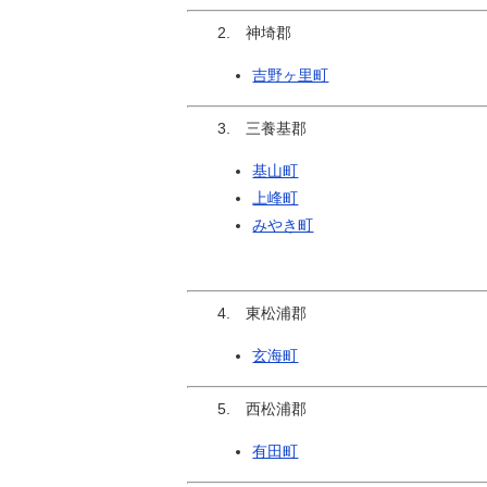
2. 神埼郡
吉野ヶ里町
3. 三養基郡
基山町
上峰町
みやき町
4. 東松浦郡
玄海町
5. 西松浦郡
有田町