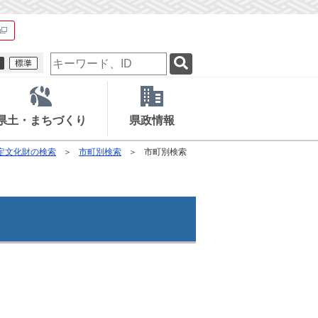
検
索
キ
ー
ワ
県土・まちづくり
県政情報
ー
ド
定文化財の検索
市町別検索
市町別検索