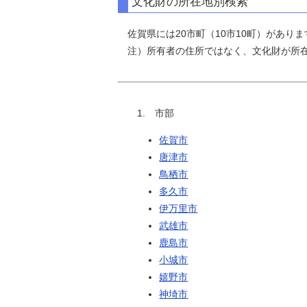
文化財の所在地別検索
佐賀県には20市町（10市10町）があり
注）所有者の住所ではなく、文化財が所在
1. 市部
佐賀市
唐津市
鳥栖市
多久市
伊万里市
武雄市
鹿島市
小城市
嬉野市
神埼市