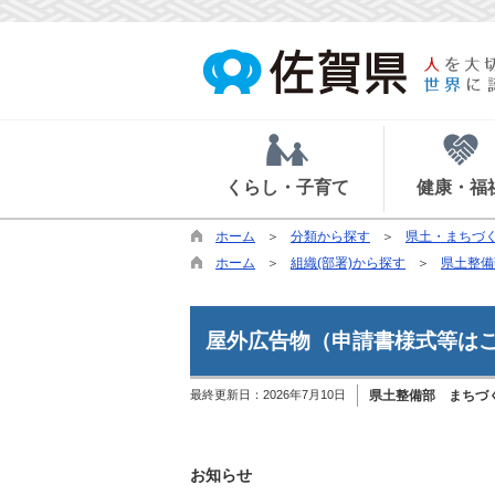
くらし・子育て
健康・福
ホーム
分類から探す
県土・まちづ
ホーム
組織(部署)から探す
県土整備
屋外広告物（申請書様式等は
最終更新日：
2026年7月10日
県土整備部 まちづ
お知らせ