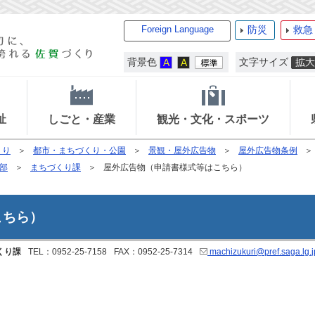
Foreign Language
防災
救急
背景色
文字サイズ
祉
しごと・産業
観光・文化・スポーツ
くり
都市・まちづくり・公園
景観・屋外広告物
屋外広告物条例
部
まちづくり課
屋外広告物（申請書様式等はこちら）
こちら）
くり課
TEL：0952-25-7158
FAX：0952-25-7314
machizukuri@pref.saga.lg.j