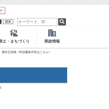
検
索
キ
ー
ワ
県土・まちづくり
県政情報
ー
ド
屋外広告物（申請書様式等はこちら）
p