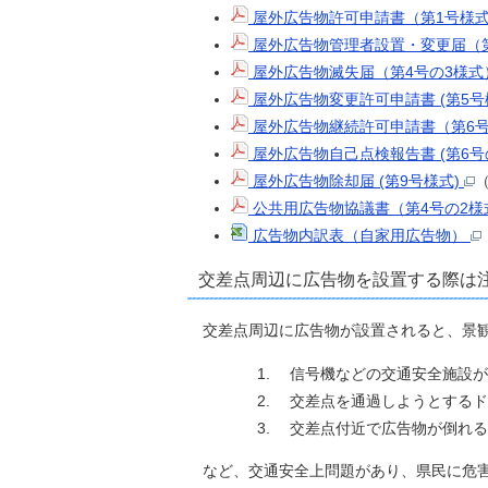
屋外広告物許可申請書（第1号様
屋外広告物管理者設置・変更届（第
屋外広告物滅失届（第4号の3様
屋外広告物変更許可申請書 (第5号
屋外広告物継続許可申請書（第6
屋外広告物自己点検報告書 (第6号
屋外広告物除却届 (第9号様式)
（
公共用広告物協議書（第4号の2
広告物内訳表（自家用広告物）
交差点周辺に広告物を設置する際は
交差点周辺に広告物が設置されると、景
信号機などの交通安全施設が
交差点を通過しようとするド
交差点付近で広告物が倒れる
など、交通安全上問題があり、県民に危