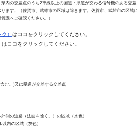
、県内の交差点のうち2車線以上の国道・県道が交わる信号機のある交差
おります。（佐賀市、武雄市の区域は除きます。佐賀市、武雄市の区域
所管課へご確認ください。）
ンク）
はココをクリックしてください。
）
はココをクリックしてください。
を含む。)又は県道が交差する交差点
ル外側の道路（法面を除く。）の区域（水色）
トル以内の区域（灰色）