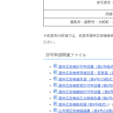
伊万里市
武雄
鹿島市・嬉野市・大町町・
※佐賀市の区域では、佐賀市屋外広告物条例に
ださい。
許可申請関連ファイル
屋外広告物許可申請書（第1号様
屋外広告物管理者設置・変更届（第
屋外広告物滅失届（第4号の3様
屋外広告物変更許可申請書 (第5号
屋外広告物継続許可申請書（第6
屋外広告物自己点検報告書 (第6号
屋外広告物除却届 (第9号様式)
公共用広告物協議書（第4号の2