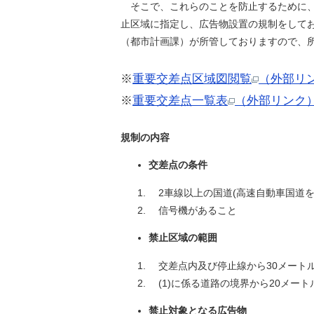
そこで、これらのことを防止するために
止区域に指定し、広告物設置の規制をして
（都市計画課）が所管しておりますので、
※
重要交差点区域図閲覧
（外部リ
※
重要交差点一覧表
（外部リンク
規制の内容
交差点の条件
2車線以上の国道(高速自動車国道
信号機があること
禁止区域の範囲
交差点内及び停止線から30メート
(1)に係る道路の境界から20メー
禁止対象となる広告物