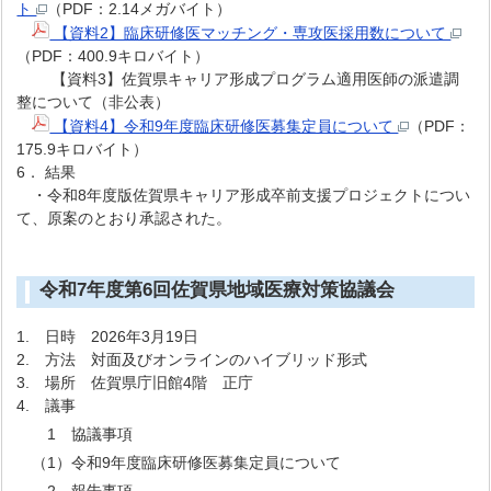
ト
（PDF：2.14メガバイト）
【資料2】臨床研修医マッチング・専攻医採用数について
（PDF：400.9キロバイト）
【資料3】佐賀県キャリア形成プログラム適用医師の派遣調
整について（非公表）
【資料4】令和9年度臨床研修医募集定員について
（PDF：
175.9キロバイト）
6． 結果
・令和8年度版佐賀県キャリア形成卒前支援プロジェクトについ
て、原案のとおり承認された。
令和7年度第6回佐賀県地域医療対策協議会
1. 日時 2026年3月19日
2. 方法 対面及びオンラインのハイブリッド形式
3. 場所 佐賀県庁旧館4階 正庁
4. 議事
1 協議事項
（1）令和9年度臨床研修医募集定員について