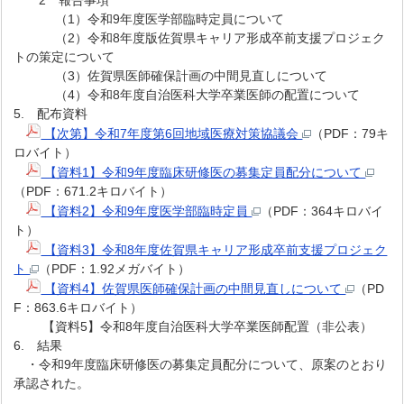
2 報告事項
（1）令和9年度医学部臨時定員について
（2）令和8年度版佐賀県キャリア形成卒前支援プロジェク
トの策定について
（3）佐賀県医師確保計画の中間見直しについて
（4）令和8年度自治医科大学卒業医師の配置について
5. 配布資料
【次第】令和7年度第6回地域医療対策協議会
（PDF：79キ
ロバイト）
【資料1】令和9年度臨床研修医の募集定員配分について
（PDF：671.2キロバイト）
【資料2】令和9年度医学部臨時定員
（PDF：364キロバイ
ト）
【資料3】令和8年度佐賀県キャリア形成卒前支援プロジェク
ト
（PDF：1.92メガバイト）
【資料4】佐賀県医師確保計画の中間見直しについて
（PD
F：863.6キロバイト）
【資料5】令和8年度自治医科大学卒業医師配置（非公表）
6. 結果
・令和9年度臨床研修医の募集定員配分について、原案のとおり
承認された。