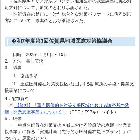
・佐賀県キャリア形成プログラム適用医師の派遣調整に係る対
応方針について、原案のとおり承認された。
・医師偏在の是正に向けた総合的な対策パッケージに係る対応
方針について、原案のとおり承認された。
令和7年度第3回佐賀県地域医療対策協議会
1. 日時 2025年8月6日～19日
2. 方法 書面表決
3. 議事
1 協議事項
（1）重点医師偏在対策支援区域における診療所の承継・開業支
援事業について
4．配布資料
【資料】「重点医師偏在対策支援区域における診療所の承
継・開業支援事業」について
（PDF：597キロバイト）
5． 結果
・「重点医師偏在対策支援区域における診療所の承継・開業支
援事業」に係る「実施計画（先行的な医師偏在是正プラン）」に
ついて、原案のとおり