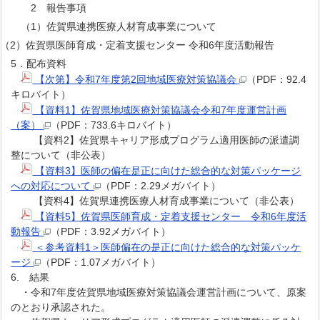
2 報告事項
（1）佐賀県連携医療人材育成事業について
2）佐賀県医師育成・定着支援センター 令和6年度活動報告
5．配布資料
【次第】令和7年度第2回地域医療対策協議会
（PDF：92.4
キロバイト）
【資料1】佐賀県地域医療対策協議会令和7年度運営計画
（案）
（PDF：733.6キロバイト）
【資料2】佐賀県キャリア形成プログラム適用医師の派遣調
整について（非公表）
【資料3】医師の偏在是正に向けた総合的な対策パッケージ
への対応について
（PDF：2.29メガバイト）
【資料4】佐賀県連携医療人材育成事業について（非公表）
【資料5】佐賀県医師育成・定着支援センター 令和6年度活
動報告
（PDF：3.92メガバイト）
＜参考資料1＞医師偏在の是正に向けた総合的な対策パッケ
ージ
（PDF：1.07メガバイト）
6. 結果
・令和7年度佐賀県地域医療対策協議会運営計画について、原案
のとおり承認された。