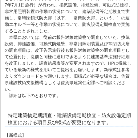
7年7月1日施行）が行われ、換気設備、排煙設備、可動式防煙壁、
非常用照明装置の作動の状況について、建築設備等定期検査で実
施し、常時閉鎖式防火扉（以下、「常閉防火扉」という。）の運
動エネルギー等と作動の状況について、防火設備定期検査で実施
することとされました。
本県においては、従前の報告対象建築物で調査していた、換気
設備、排煙設備、可動式防煙壁、非常用照明装置及び常閉防火扉
の調査項目は、改正告示施行後も報告対象建築物の調査項目とし
て位置付け、従前と同様に運用できるように建築基準法施行細則
を改正しました。調査結果表等が変更されますので、HPに掲載し
ている最新の様式を用いてご提出をお願いします。新様式は参考
よりダウンロードをお願いします。旧様式が必要な場合は、佐賀
県建設技術支援機構もしくは佐賀県建築住宅課へご相談くださ
い。
詳細は以下のとおりです。
特定建築物定期調査・建築設備定期検査・防火設備定期
検査における項目及び様式が変更になります。
【新様式】