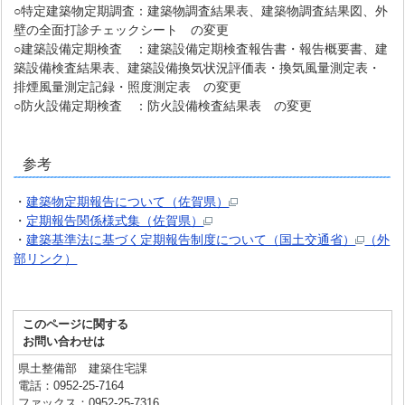
○特定建築物定期調査：建築物調査結果表、建築物調査結果図、外
壁の全面打診チェックシート の変更
○建築設備定期検査 ：建築設備定期検査報告書・報告概要書、建
築設備検査結果表、建築設備換気状況評価表・換気風量測定表・
排煙風量測定記録・照度測定表 の変更
○防火設備定期検査 ：防火設備検査結果表 の変更
参考
・
建築物定期報告について（佐賀県）
・
定期報告関係様式集（佐賀県）
・
建築基準法に基づく定期報告制度について（国土交通省）
（外
部リンク）
このページに関する
お問い合わせは
県土整備部 建築住宅課
電話：0952-25-7164
ファックス：0952-25-7316