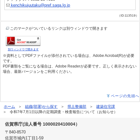
kenchikujuutaku@pref.saga.lg.jp
（ID:113519）
このマークがついているリンクは別ウィンドウで開きます
別ウィンドウで開きます
※資料としてPDFファイルが添付されている場合は、Adobe Acrobat(R)が必要
です。
PDF書類をご覧になる場合は、Adobe Readerが必要です。正しく表示されない
場合、最新バージョンをご利用ください。
ページの先頭へ
ホーム
組織(部署)から探す
県土整備部
建築住宅課
令和7年7月1日以降の定期調査・検査報告について（お知らせ）
佐賀県庁(法人番号 1000020410004）
〒840-8570
佐賀市城内1丁目1-59