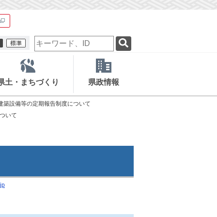
検
索
キ
ー
ワ
県土・まちづくり
県政情報
ー
ド
建築設備等の定期報告制度について
ついて
jp