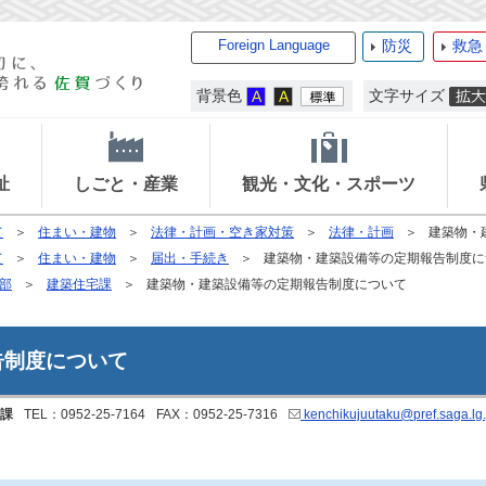
Foreign Language
防災
救急
背景色
文字サイズ
祉
しごと・産業
観光・文化・スポーツ
て
住まい・建物
法律・計画・空き家対策
法律・計画
建築物・
て
住まい・建物
届出・手続き
建築物・建築設備等の定期報告制度に
部
建築住宅課
建築物・建築設備等の定期報告制度について
告制度について
課
TEL：0952-25-7164
FAX：0952-25-7316
kenchikujuutaku@pref.saga.lg.