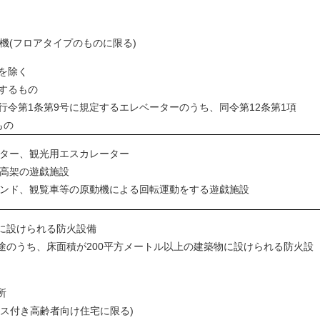
機(フロアタイプのものに限る)
を除く
するもの
令第1条第9号に規定するエレベーターのうち、同令第12条第1項
もの
ター、観光用エスカレーター
高架の遊戯施設
ンド、観覧車等の原動機による回転運動をする遊戯施設
に設けられる防火設備
途のうち、床面積が200平方メートル以上の建築物に設けられる防火設
所
ビス付き高齢者向け住宅に限る)