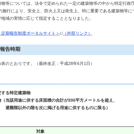
築物等については、法令で定められた一定の建築物等の中から特定行政
等の施行により、安全上、防火上又は衛生上、特に重要である建築物等
が地域の実情に応じて指定することとなりました。
＜定期報告制度ポータルサイト＞
（外部リンク）
報告時期
のとおりです。（最終改正：平成28年6月1日）
する特定建築物
（当該用途に供する床面積の合計が200平方メートルを超え、
掲げる用途に供するものに限る）
対象