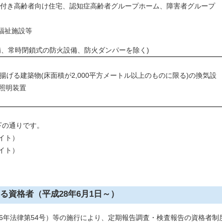
ス付き高齢者向け住宅、認知症高齢者グループホーム、障害者グループ
福祉施設等
備、常時閉鎖式の防火設備、防火ダンパーを除く)
揚げる建築物(床面積が2,000平方メートル以上のものに限る)の換気設
照明装置
下の通りです。
バイト）
バイト）
る資格者（平成28年6月1日～）
6年法律第54号）等の施行により、定期報告調査・検査報告の資格者制