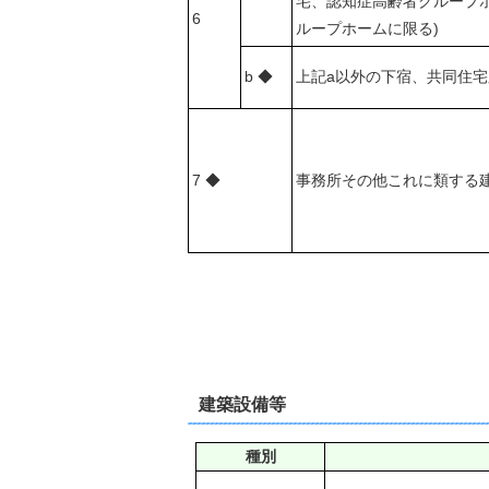
宅、認知症高齢者グループ
6
ループホームに限る)
b ◆
上記a以外の下宿、共同住
7 ◆
事務所その他これに類する
建築設備等
種別