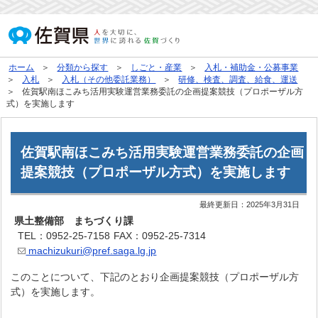
ホーム
分類から探す
しごと・産業
入札・補助金・公募事業
入札
入札（その他委託業務）
研修、検査、調査、給食、運送
佐賀駅南ほこみち活用実験運営業務委託の企画提案競技（プロポーザル方
式）を実施します
佐賀駅南ほこみち活用実験運営業務委託の企画
提案競技（プロポーザル方式）を実施します
最終更新日：
2025年3月31日
県土整備部 まちづくり課
TEL：0952-25-7158
FAX：0952-25-7314
machizukuri@pref.saga.lg.jp
このことについて、下記のとおり企画提案競技（プロポーザル方
式）を実施します。