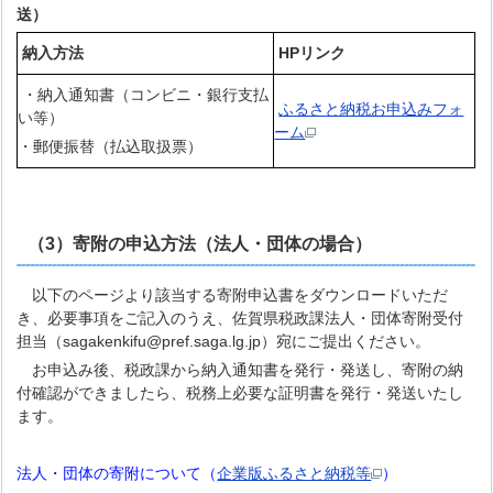
送）
納入方法
HP
リンク
・納入通知書（コンビニ・銀行支払
ふるさと納税お申込みフォ
い等）
ーム
・郵便振替（払込取扱票）
（3）寄附の申込方法（法人・団体の場合）
以下のページより該当する寄附申込書をダウンロードいただ
き、必要事項をご記入のうえ、佐賀県税政課法人・団体寄附受付
担当（sagakenkifu@pref.saga.lg.jp）宛にご提出ください。
お申込み後、税政課から納入通知書を発行・発送し、寄附の納
付確認ができましたら、税務上必要な証明書を発行・発送いたし
ます。
法人・団体の寄附について（
企業版ふるさと納税等
）