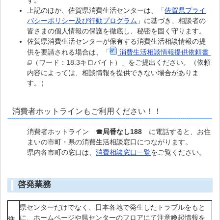
上記のほか、佐賀県消費生活センターは、「
佐賀県プライ
バシーポリシー及び行動プログラム
」に基づき、相談者の
皆さまの個人情報の保護を徹底し、秘密を固く守ります。
佐賀県消費生活センターが保有する消費生活相談情報の提
供を要請される場合は、「
消費生活相談情報提供依頼書
（ワード：18.3キロバイト）」をご提出ください。（依頼
内容によっては、相談情報を提供できない場合がありま
す。）
消費者ホットラインもご利用ください！！
消費者ホットライン
☎局番なし188
に電話すると、お住
まいの市町・県の消費生活相談窓口につながります。
県内各市町の窓口は、
消費相談窓口一覧
をご覧ください。
啓発業務
県センターだけでなく、日本各地で発生したトラブルをもと
に、ホームページや県センターのフロアにて注意喚起情報を
注