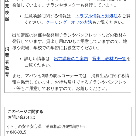
発信しています。チラシやポスターも発行しています。
意
喚
注意喚起に関する情報は、
トラブル情報と対処法
をご覧
起
ください。
クーリング・オフの方法
もご覧ください。
出前講座の開催や啓発用チラシやパンフレットなどの教材を
発行しています。貸出し用DVDもご用意していますので、地
域や職場、学校での学習にお役立てください。
消
費
詳しい情報は、
出前講座のご案内
、
貸出し教材の一覧
を
者
ご覧ください。
教
育
また、アバンセ3階の展示コーナーでは、消費生活に関する情
報を掲示しています。お持ち帰りできるチラシやパンフレッ
ト等もご用意しておりますので、お越しください。
このページに関する
お問い合わせは
くらしの安全安心課 消費相談啓発指導担当
〒840-0815