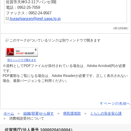
佐賀市天神3-2-11アバンセ3階
電話：0952-25-7059
ファックス：0952-24-9567
kurashianzen@pref.saga.lg.jp
（ID:10348）
このマークがついているリンクは別ウィンドウで開きます
別ウィンドウで開きます
※資料としてPDFファイルが添付されている場合は、Adobe Acrobat(R)が必要
です。
PDF書類をご覧になる場合は、Adobe Readerが必要です。正しく表示されない
場合、最新バージョンをご利用ください。
ページの先頭へ
ホーム
組織(部署)から探す
県民環境部
くらしの安全安心課
消費相談受付について
佐賀県庁(法人番号 1000020410004）