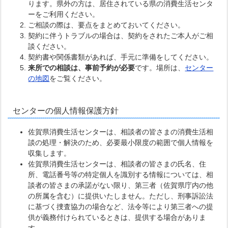
ります。県外の方は、居住されている県の消費生活センタ
ーをご利用ください。
ご相談の際は、要点をまとめておいてください。
契約に伴うトラブルの場合は、契約をされたご本人がご相
談ください。
契約書や関係書類があれば、手元に準備をしてください。
来所での相談は、事前予約が必要
です。場所は、
センター
の地図
をご覧ください。
センターの個人情報保護方針
佐賀県消費生活センターは、相談者の皆さまの消費生活相
談の処理・解決のため、必要最小限度の範囲で個人情報を
収集します。
佐賀県消費生活センターは、相談者の皆さまの氏名、住
所、電話番号等の特定個人を識別する情報については、相
談者の皆さまの承諾がない限り、第三者（佐賀県庁内の他
の所属を含む）に提供いたしません。ただし、刑事訴訟法
に基づく捜査協力の場合など、法令等により第三者への提
供が義務付けられているときは、提供する場合がありま
す。