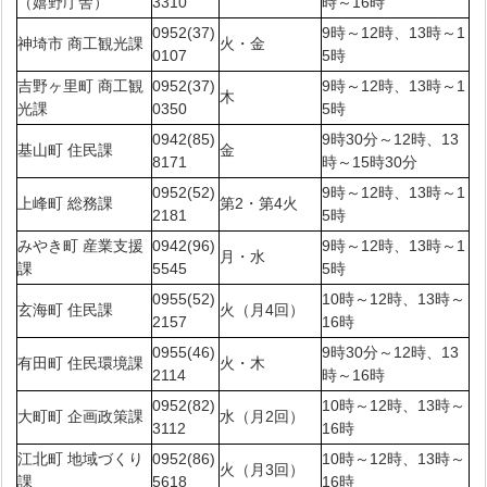
（嬉野庁舎）
3310
時～16時
0952(37)
9時～12時、13時～1
神埼市 商工観光課
火・金
0107
5時
吉野ヶ里町 商工観
0952(37)
9時～12時、13時～1
木
光課
0350
5時
0942(85)
9時30分～12時、13
基山町 住民課
金
8171
時～15時30分
0952(52)
9時～12時、13時～1
上峰町 総務課
第2・第4火
2181
5時
みやき町 産業支援
0942(96)
9時～12時、13時～1
月・水
課
5545
5時
0955(52)
10時～12時、13時～
玄海町 住民課
火（月4回）
2157
16時
0955(46)
9時30分～12時、13
有田町 住民環境課
火・木
2114
時～16時
0952(82)
10時～12時、13時～
大町町 企画政策課
水（月2回）
3112
16時
江北町 地域づくり
0952(86)
10時～12時、13時～
火（月3回）
課
5618
16時