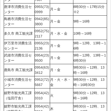
唐津市消費生活セ
0955(73)
8時30分～17時15分
月～金
ンター
0999
※2
鳥栖市消費生活セ
0942(85)
月～金
9時～16時
ンター
3800
0952(75)
多久市 商工観光課
月・水・金
10時～16時
2117
伊万里市消費生活
0955(23)
9時～12時、13時～1
月～金
センター
2136
6時
武雄市消費生活セ
0954(23)
9時～12時、13時～1
月～金
ンター
9500
6時30分
0954(63)
9時30分～12時、13
鹿島市 商工観光課
月・金
3412
時～16時
小城市消費生活セ
0952(72)
月・火・水・
9時30分～12時、13
ンター
5667
金
時～16時30分
嬉野市観光商工課
0954(42)
9時30分～12時、13
火
（塩田庁舎）
3310
時～16時
嬉野市観光商工課
0954(42)
9時30分～12時、13
木