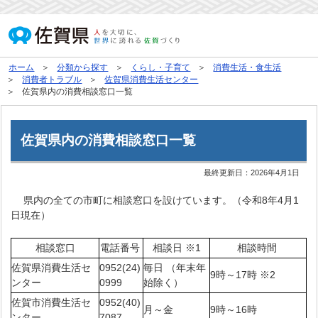
ホーム
分類から探す
くらし・子育て
消費生活・食生活
消費者トラブル
佐賀県消費生活センター
佐賀県内の消費相談窓口一覧
佐賀県内の消費相談窓口一覧
最終更新日：
2026年4月1日
県内の全ての市町に相談窓口を設けています。（令和8年4月1
日現在）
相談窓口
電話番号
相談日 ※1
相談時間
佐賀県消費生活セ
0952(24)
毎日 （年末年
9時～17時 ※2
ンター
0999
始除く）
佐賀市消費生活セ
0952(40)
月～金
9時～16時
ンター
7087