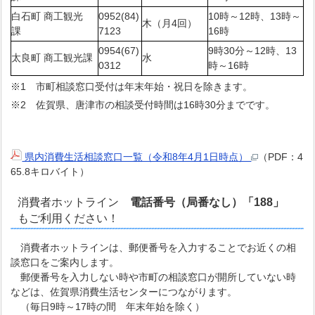
白石町 商工観光
0952(84)
10時～12時、13時～
木（月4回）
課
7123
16時
0954(67)
9時30分～12時、13
太良町 商工観光課
水
0312
時～16時
※1 市町相談窓口受付は年末年始・祝日を除きます。
※2 佐賀県、唐津市の相談受付時間は16時30分までです。
県内消費生活相談窓口一覧（令和8年4月1日時点）
（PDF：4
65.8キロバイト）
消費者ホットライン
電話番号（局番なし）「188」
もご利用ください！
消費者ホットラインは、郵便番号を入力することでお近くの相
談窓口をご案内します。
郵便番号を入力しない時や市町の相談窓口が開所していない時
などは、佐賀県消費生活センターにつながります。
（毎日9時～17時の間 年末年始を除く）