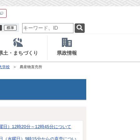
検
索
キ
ー
ワ
県土・まちづくり
県政情報
ー
ド
大学校
農産物直売所
日）12時20分～12時45分について
日（水曜日）9時15分からの直売につい