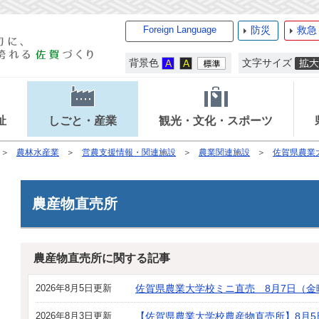
Foreign Language
防災
救急
背景色
文字サイズ
祉
しごと・産業
観光・文化・スポーツ
農林水産業
営農支援情報・関連施設
農業関連施設
佐賀県農業
農産物直売所
農産物直売所に関する記事
2026年8月5日更新
佐賀県農業大学校ミニ直売 8月7日（金曜
2026年8月3日更新
【佐賀県農業大学校農産物直売所】8月5