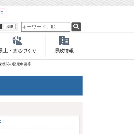
検
索
キ
ー
ワ
県土・まちづくり
県政情報
ー
ド
象機関の指定申請等
て