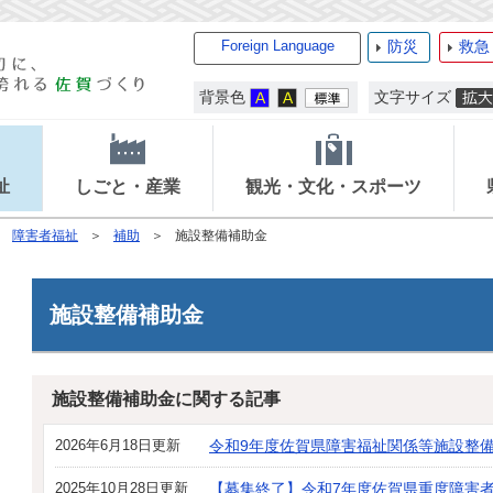
Foreign Language
防災
救急
背景色
文字サイズ
祉
しごと・産業
観光・文化・スポーツ
障害者福祉
補助
施設整備補助金
施設整備補助金
施設整備補助金に関する記事
2026年6月18日更新
令和9年度佐賀県障害福祉関係等施設整
2025年10月28日更新
【募集終了】令和7年度佐賀県重度障害