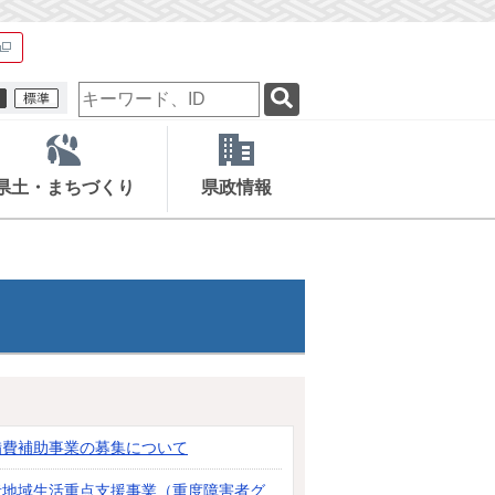
検
索
キ
ー
ワ
県土・まちづくり
県政情報
ー
ド
備費補助事業の募集について
者地域生活重点支援事業（重度障害者グ