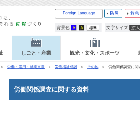
Foreign Language
防災
救急
背景色
文字サイズ
祉
しごと・産業
観光・文化・スポーツ
労働・雇用・就業支援
労働福祉相談
その他
労働関係調査に関
労働関係調査に関する資料