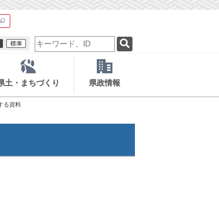
検
索
キ
ー
ワ
県土・まちづくり
県政情報
ー
ド
する資料