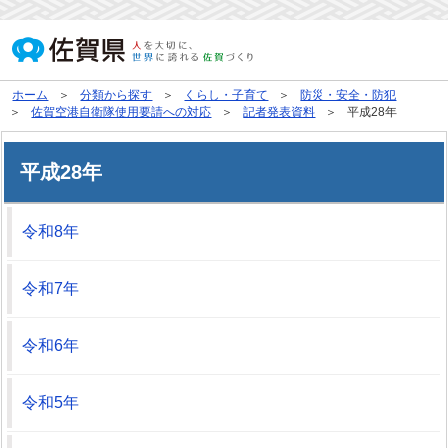
ホーム
分類から探す
くらし・子育て
防災・安全・防犯
佐賀空港自衛隊使用要請への対応
記者発表資料
平成28年
平成28年
令和8年
令和7年
令和6年
令和5年