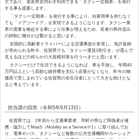
欠であり、老若男女問わず利用できる「タクシー定期券」を発行
する事を提案します。
「タクシー定期券」を発行する事により、自家用車を持たなく
ても「ドアツードア」を実現できるようになります。タクシー業
界の需要を喚起する事により仕事が増えるため、若者の県外流出
の抑制に幾分かは繋がると思います。
全国的に高齢者ドライバーによる交通事故が多発し、免許返納
が求められる昨今、佐賀県でも「タクシー運賃2割引き」が霞んで
見えるほどの何らかの大規模対策を行うべきだと思います。
タクシーだけで生活できるようになれば、車を手放し、年間40
万円以上という高額な維持費を支払う必要がなくなり、昨今の物
価高で苦しまれている佐賀県の全生活者にとって大きな助けとな
ると考えています。
担当課の回答（令和5年9月13日）
佐賀県では、2年前から交通事業者、市町や県など関係者が連
携・協力してMaaS（Mobility as a Service※1）に取り組んでお
り、電車やバス、タクシーなど複数の公共交通機関やカーシェア