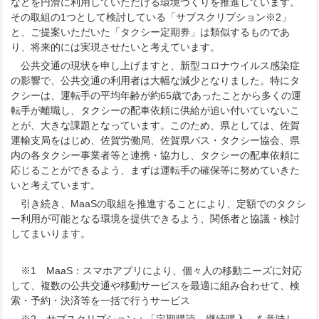
などを円滑に利用していただける環境づくりを推進しています。
その取組の1つとして検討している「サブスクリプション※2」
と、ご提案いただいた「タクシー定期券」は類似するものであ
り、将来的には実現させたいと考えています。
公共交通の現状を申し上げますと、新型コロナウイルス感染症
の影響で、公共交通の利用者は大幅な減少となりました。特にタ
クシーは、運転手の平均年齢が約65歳であったことから多くの運
転手が離職し、タクシーの配車依頼に供給が追い付いていないこ
とが、大きな課題となっています。このため、県としては、佐賀
運輸支局をはじめ、佐賀労働局、佐賀県バス・タクシー協会、県
内の各タクシー事業者等と連携・協力し、タクシーの配車依頼に
応じることができるよう、まずは運転手の確保等に努めていきた
いと考えています。
引き続き、MaaSの取組を推進することにより、定額でのタクシ
ー利用が可能となる環境を提供できるよう、関係者と協議・検討
してまいります。
※1 MaaS：スマホアプリにより、個々人の移動ニーズに対応
して、複数の公共交通や移動サービスを最適に組み合わせて、検
索・予約・決済等を一括で行うサービス