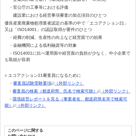
・官公庁の工事等における評価
建設業における経営事項審査の加点項目のひとつ
優良産業廃棄物処理業者認定の基準の中で「エコアクション21」
又は「ISO14001」の認証取得が要件のひとつ
・経費の削減、生産性の向上など経営面での効果
・金融機関による低利融資等の対象
・ISO14001に比べ運用面や経営面の負担が少なく、中小企業で
も取組が容易
○ エコアクション21審査員になるために
・
審査員試験受験要項
（外部リンク）
・
審査員の検索（都道府県、氏名で検索可能）
（外部リンク）
・
環境経営レポートを見る（事業者名、都道府県名等で検索可
能）
（外部リンク）
このページに関する