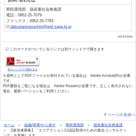
お問い合わせは
県民環境部 脱炭素社会推進課
電話：0952-25-7079
ファックス：0952-25-7783
datsutansosuishin@pref.saga.lg.jp
（ID:97049）
このマークがついているリンクは別ウィンドウで開きます
別ウィンドウで開きます
※資料としてPDFファイルが添付されている場合は、Adobe Acrobat(R)が必要
です。
PDF書類をご覧になる場合は、Adobe Readerが必要です。正しく表示されない
場合、最新バージョンをご利用ください。
ページの先頭へ
ホーム
組織(部署)から探す
県民環境部
脱炭素社会推進課
【参加者募集】「エコアクション21認証取得のための集合コンサルティ
ング」を実施します