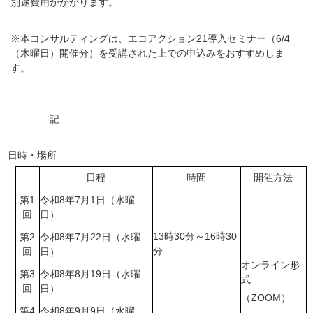
別途費用がかかります。
※本コンサルティングは、エコアクション21導入セミナー（6/4
（木曜日）開催分）を受講された上での申込みをおすすめしま
す。
記
1 日時・場所
日程
時間
開催方法
第1
令和8年7月1日（水曜
回
日）
13時30分～16時30
第2
令和8年7月22日（水曜
分
回
日）
オンライン形
第3
令和8年8月19日（水曜
式
回
日）
（ZOOM）
第4
令和8年9月9日（水曜