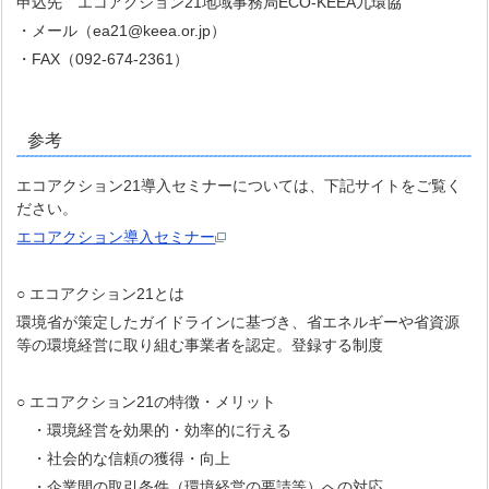
申込先 エコアクション21地域事務局ECO-KEEA九環協
・メール（ea21@keea.or.jp）
・FAX（092-674-2361）
参考
エコアクション21導入セミナーについては、下記サイトをご覧く
ださい。
エコアクション導入セミナー
○ エコアクション21とは
環境省が策定したガイドラインに基づき、省エネルギーや省資源
等の環境経営に取り組む事業者を認定。登録する制度
○ エコアクション21の特徴・メリット
・環境経営を効果的・効率的に行える
・社会的な信頼の獲得・向上
・企業間の取引条件（環境経営の要請等）への対応