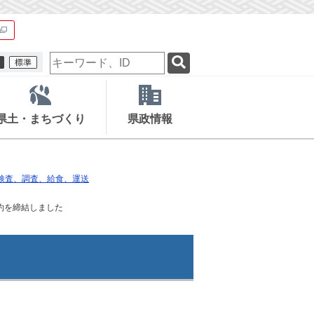
検
索
キ
ー
ワ
県土・まちづくり
県政情報
ー
ド
検査、調査、給食、運送
約を締結しました