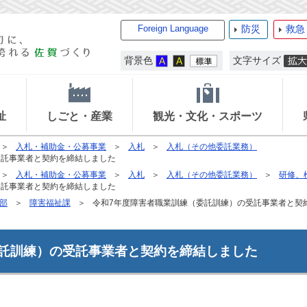
Foreign Language
防災
救急
背景色
文字サイズ
祉
しごと・産業
観光・文化・スポーツ
入札・補助金・公募事業
入札
入札（その他委託業務）
受託事業者と契約を締結しました
入札・補助金・公募事業
入札
入札（その他委託業務）
研修、
受託事業者と契約を締結しました
部
障害福祉課
令和7年度障害者職業訓練（委託訓練）の受託事業者と契
委託訓練）の受託事業者と契約を締結しました