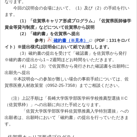
なります。
今回の説明会の会場において、（1）及び（2）の手続を行い
ます。
（1）「佐賀県キャリア形成プログラム」「佐賀県医師修学
資金等貸与制度」などについて佐賀県から説明
（2）「確約書」を佐賀県へ提出
参考）
確約書（※見本）
（PDF：131キロバ
イト）※提出様式は説明会において紙でお渡しします。
（3）確約書の提出を受けて「確認書」を佐賀県から発行
※確約書の提出から1～2週間ほどお時間をいただきます。
（4）上記（3）で佐賀県から発行された確認書を出願時に
出願先へ提出
※本説明会への参加が難しい場合の事前手続については、佐
賀県医療人材政策室（0952-25-7358）までご相談ください。
（注）上記手順は「長崎大学医学部医学科学校推薦型選抜ⅡC
（佐賀県枠）」への出願に向けた手続となります。
「佐賀大学医学部医学科佐賀県推薦入学特別選抜」への
出願者は、出願時において「確約書」の提出を行っていただきま
す。