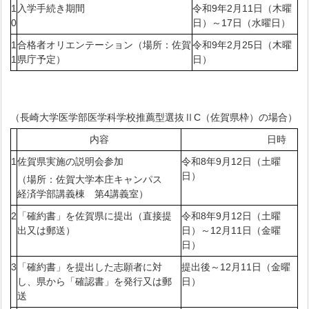
1
入学手続き期間
令和9年2月11日（木曜
0
日）～17日（水曜日）
1
合格者オリエンテーション（場所：佐賀
令和9年2月25日（木曜
1
県庁予定）
日）
（長崎大学医学部医学科学校推薦型選抜ⅡC（佐賀県枠）の場合）
内容
日時
1
佐賀県実施の説明会参加
令和8年9月12日（土曜
日）
（場所：佐賀大学本庄キャンパス
経済学部講義棟 第4講義室）
2
「確約書」を佐賀県に提出（直接提
令和8年9月12日（土曜
出又は郵送）
日）～12月11日（金曜
日）
3
「確約書」を提出した志願者に対
提出後～12月11日（金曜
し、県から「確認書」を発行又は郵
日）
送