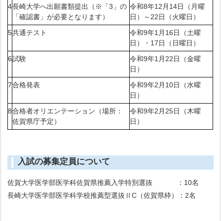
4
長崎大学へ出願書類提出（※「3」の
令和8年12月14日（月曜
「確認書」が必要となります）
日）～22日（火曜日）
5
共通テスト
令和9年1月16日（土曜
日）・17日（日曜日）
6
試験
令和9年1月22日（金曜
日）
7
合格発表
令和9年2月10日（水曜
日）
8
合格者オリエンテーション（場所：
令和9年2月25日（木曜
佐賀県庁予定）
日）
入試の募集定員について
佐賀大学医学部医学科佐賀県推薦入学特別選抜 ：10名
長崎大学医学部医学科学校推薦型選抜ⅡC（佐賀県枠）：2名