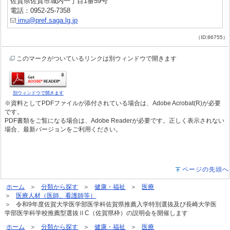
佐賀県佐賀市城内一丁目1番59号
電話：0952-25-7358
imu@pref.saga.lg.jp
（ID:86755）
このマークがついているリンクは別ウィンドウで開きます
別ウィンドウで開きます
※資料としてPDFファイルが添付されている場合は、Adobe Acrobat(R)が必要
です。
PDF書類をご覧になる場合は、Adobe Readerが必要です。正しく表示されない
場合、最新バージョンをご利用ください。
ページの先頭へ
ホーム
分類から探す
健康・福祉
医療
医療人材（医師、看護師等）
令和9年度佐賀大学医学部医学科佐賀県推薦入学特別選抜及び長崎大学医
学部医学科学校推薦型選抜ⅡC（佐賀県枠）の説明会を開催します
ホーム
分類から探す
健康・福祉
医療